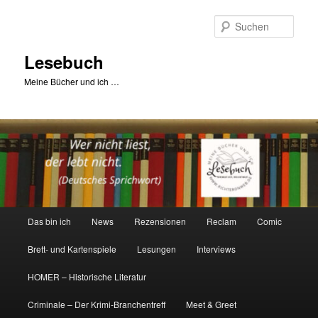
Zum
primären
Such
Inhalt
springen
Lesebuch
Meine Bücher und ich …
Hauptmenü
Das bin ich
News
Rezensionen
Reclam
Comic
Brett- und Kartenspiele
Lesungen
Interviews
HOMER – Historische Literatur
Criminale – Der Krimi-Branchentreff
Meet & Greet