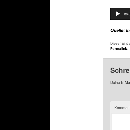
Audio-
00:
Player
Quelle: I
Dieser Eint
Permalink
.
Schre
Deine E-Mai
Komment