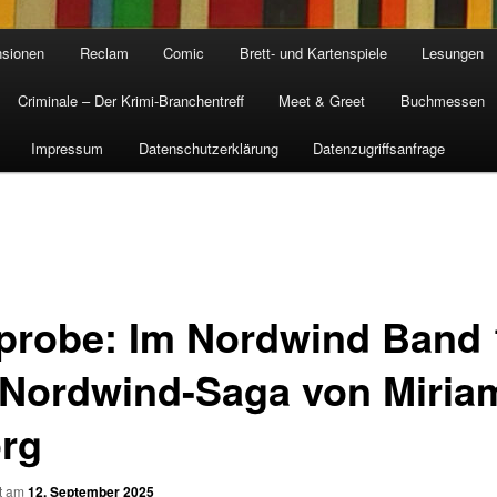
sionen
Reclam
Comic
Brett- und Kartenspiele
Lesungen
Criminale – Der Krimi-Branchentreff
Meet & Greet
Buchmessen
Impressum
Datenschutzerklärung
Datenzugriffsanfrage
probe: Im Nordwind Band 
 Nordwind-Saga von Miria
rg
ht am
12. September 2025