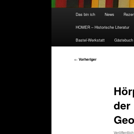
Hauptmenü
Das bin ich
News
Rezen
HOMER – Historische Literatur
Bastel-Werkstatt
Gästebuch
Beitragsnavigation
←
Vorheriger
Hör
der
Geo
Veröffentlic