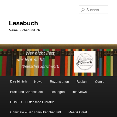
Zum
primären
Such
Inhalt
springen
Lesebuch
Meine Bücher und ich …
Hauptmenü
Das bin ich
News
Rezensionen
Reclam
Comic
Brett- und Kartenspiele
Lesungen
Interviews
HOMER – Historische Literatur
Criminale – Der Krimi-Branchentreff
Meet & Greet