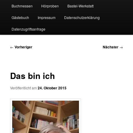
Buchmessen
Hörproben
Bastel-Werkstatt
Gästebuch
Impressum
Datenschutzerklärung
Datenzugriffsanfrage
Beitragsnavigation
←
Vorheriger
Nächster
→
Das bin ich
Veröffentlicht am
24. Oktober 2015