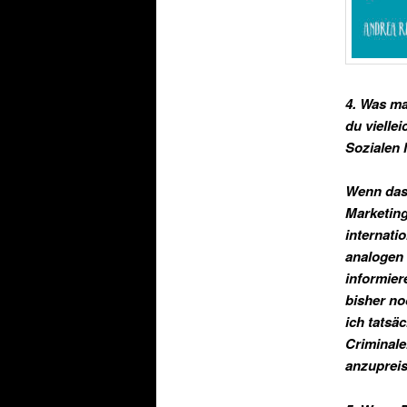
4. Was ma
du viell
Sozialen
Wenn das 
Marketing
internati
analogen 
informier
bisher no
ich tatsä
Criminale
anzupreis