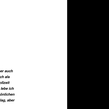
ber auch
ch als
llzeit
lebe ich
sönlichen
lag, aber