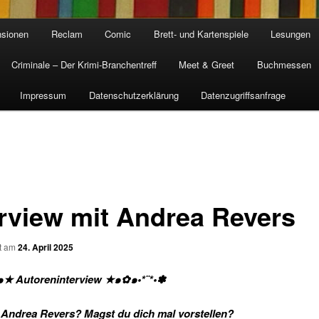
sionen
Reclam
Comic
Brett- und Kartenspiele
Lesungen
Criminale – Der Krimi-Branchentreff
Meet & Greet
Buchmessen
Impressum
Datenschutzerklärung
Datenzugriffsanfrage
erview mit Andrea Revers
ht am
24. April 2025
๑
★
Autoreninterview
★
๑
✿
๑•*¨*•
✽
t Andrea Revers? Magst du dich mal vorstellen?