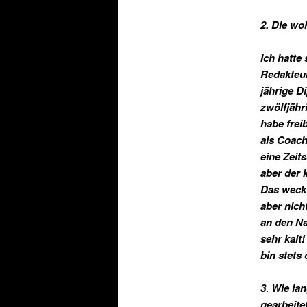
2. Die wo
Ich hatte
Redakteur
jährige D
zwölfjähr
habe frei
als Coach
eine Zeit
aber der 
Das weckt
aber nich
an den Na
sehr kalt
bin stets 
3
.
Wie lan
gearbeite