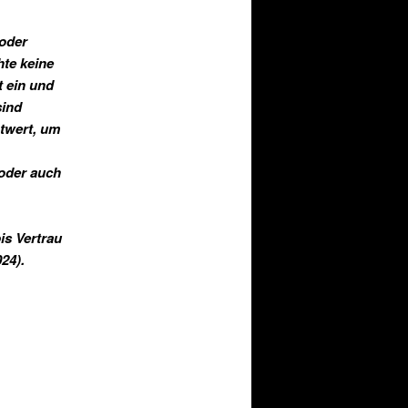
 oder
te keine
t ein und
sind
htwert, um
 oder auch
is Vertrau
24).