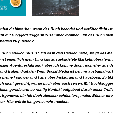
chst du hinterher, wenn das Buch beendet und veröffentlicht ist
eicht mit Blogger/Bloggerin zusammenkommen, um das Buch meh
 Medien zu pushen?
Buch endlich raus ist, ich es in den Händen halte, steigt das Ma
 ist eigentlich mein Ding (als ausgebildetete Marketingberaterin 
onaler Agenturerfahrung), aber ich komme doch noch eher aus d
und frühen digitalen Welt. Social Media ist bei mir ausbaufähig. 
e meine Follower und Fans über Instagram und Facebook. Zu tikt
ch nicht gereicht, würde mich aber auch reizen. Mit Buchblogge
chlich gerade erst so richtig Kontakt aufgebaut durch unser Treff
. Irgendwie bin ich doch ziemlich schüchtern, meine Bücher dire
en. Hier würde ich gerne mehr machen.