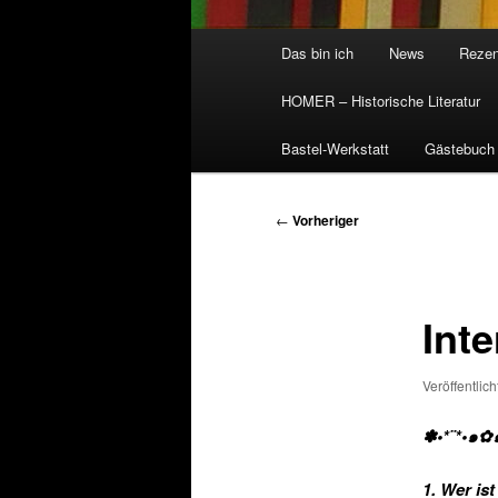
Hauptmenü
Das bin ich
News
Rezen
HOMER – Historische Literatur
Bastel-Werkstatt
Gästebuch
Beitragsnavigation
←
Vorheriger
Int
Veröffentlic
✽•*¨*•
๑
✿
1. Wer is