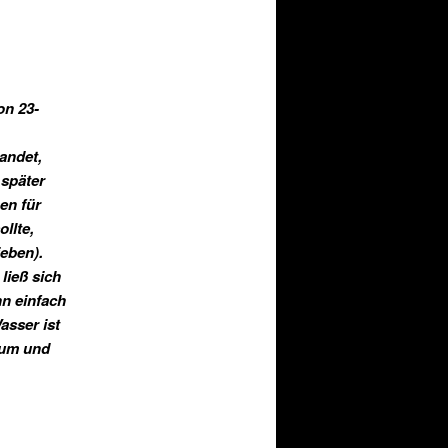
on 23-
landet,
 später
en für
llte,
ieben).
ließ sich
nn einfach
asser ist
kum und