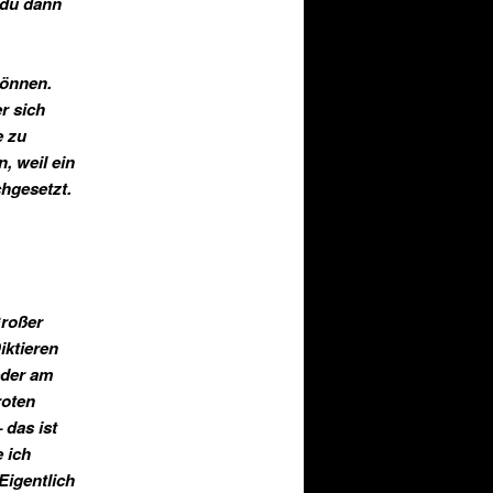
 du dann
können.
r sich
e zu
, weil ein
chgesetzt.
Großer
iktieren
eder am
roten
 das ist
 ich
Eigentlich