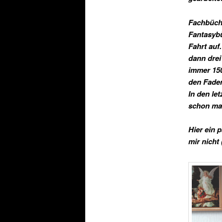
Fachbüche
Fantasybü
Fahrt auf
dann drei
immer 150
den Faden
In den le
schon mal
Hier ein 
mir nicht