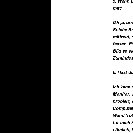
5.
Wenn Du
mit?
Oh ja, un
Solche Sz
mitfreut,
fassen. F
Bild so vi
Zumindest
6. Hast d
Ich kann 
Monitor, 
probiert,
Computer.
Wand (rot 
für mich 
nämlich, 