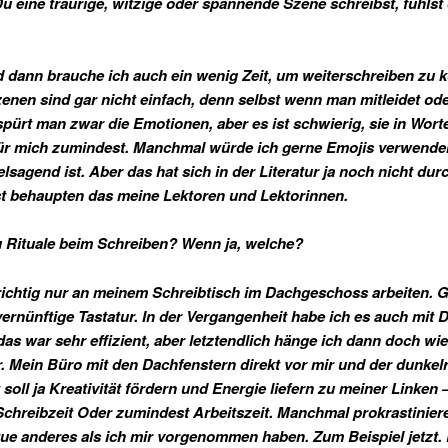
 eine traurige, witzige oder spannende Szene schreibst, fühlst
d dann brauche ich auch ein wenig Zeit, um weiterschreiben zu 
enen sind gar nicht einfach, denn selbst wenn man mitleidet ode
 spürt man zwar die Emotionen, aber es ist schwierig, sie in Wort
ür mich zumindest. Manchmal würde ich gerne Emojis verwenden
elsagend ist. Aber das hat sich in der Literatur ja noch nicht dur
 behaupten das meine Lektoren und Lektorinnen.
u Rituale beim Schreiben? Wenn ja, welche?
richtig nur an meinem Schreibtisch im Dachgeschoss arbeiten. 
vernünftige Tastatur. In der Vergangenheit habe ich es auch mit D
 das war sehr effizient, aber letztendlich hänge ich dann doch wi
 Mein Büro mit den Dachfenstern direkt vor mir und der dunkel
soll ja Kreativität fördern und Energie liefern zu meiner Linken –
Schreibzeit Oder zumindest Arbeitszeit. Manchmal prokrastiniere
tue anderes als ich mir vorgenommen haben. Zum Beispiel jetzt. 