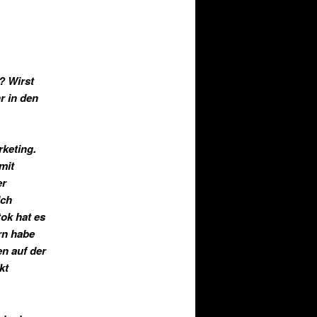
? Wirst
r in den
rketing.
mit
er
Ich
ok hat es
rn habe
en auf der
kt