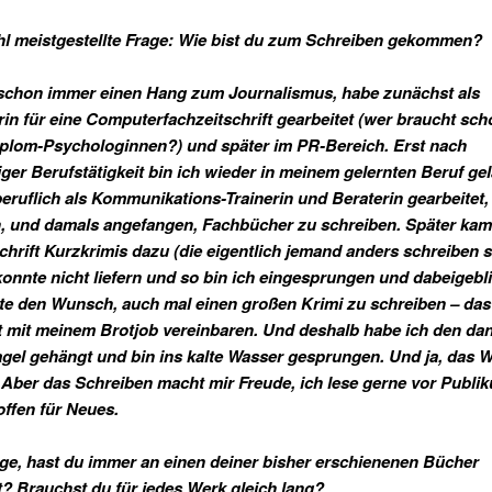
hl meistgestellte Frage: Wie bist du zum Schreiben gekommen?
 schon immer einen Hang zum Journalismus, habe zunächst als
in für eine Computerfachzeitschrift gearbeitet (wer braucht sch
iplom-Psychologinnen?) und später im PR-Bereich. Erst nach
iger Berufstätigkeit bin ich wieder in meinem gelernten Beruf ge
beruflich als Kommunikations-Trainerin und Beraterin gearbeitet,
, und damals angefangen, Fachbücher zu schreiben. Später kam
schrift Kurzkrimis dazu (die eigentlich jemand anders schreiben so
konnte nicht liefern und so bin ich eingesprungen und dabeigebl
e den Wunsch, auch mal einen großen Krimi zu schreiben – das 
t mit meinem Brotjob vereinbaren. Und deshalb habe ich den da
gel gehängt und bin ins kalte Wasser gesprungen. Und ja, das W
! Aber das Schreiben macht mir Freude, ich lese gerne vor Publi
offen für Neues.
ge, hast du immer an einen deiner bisher erschienenen Bücher
t? Brauchst du für jedes Werk gleich lang?