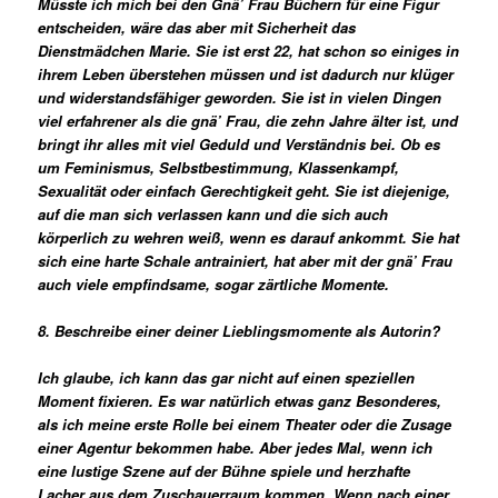
Müsste ich mich bei den Gnä’ Frau Büchern für eine Figur
entscheiden, wäre das aber mit Sicherheit das
Dienstmädchen Marie. Sie ist erst 22, hat schon so einiges in
ihrem Leben überstehen müssen und ist dadurch nur klüger
und widerstandsfähiger geworden. Sie ist in vielen Dingen
viel erfahrener als die gnä’ Frau, die zehn Jahre älter ist, und
bringt ihr alles mit viel Geduld und Verständnis bei. Ob es
um Feminismus, Selbstbestimmung, Klassenkampf,
Sexualität oder einfach Gerechtigkeit geht. Sie ist diejenige,
auf die man sich verlassen kann und die sich auch
körperlich zu wehren weiß, wenn es darauf ankommt. Sie hat
sich eine harte Schale antrainiert, hat aber mit der gnä’ Frau
auch viele empfindsame, sogar zärtliche Momente.
8. Beschreibe einer deiner Lieblingsmomente als Autorin?
Ich glaube, ich kann das gar nicht auf einen speziellen
Moment fixieren. Es war natürlich etwas ganz Besonderes,
als ich meine erste Rolle bei einem Theater oder die Zusage
einer Agentur bekommen habe. Aber jedes Mal, wenn ich
eine lustige Szene auf der Bühne spiele und herzhafte
Lacher aus dem Zuschauerraum kommen. Wenn nach einer