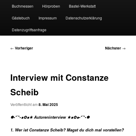
Buchmessen
Hörproben
Bastel-Werkstatt
Gästebuch
Impressum
Datenschutzerklärung
Datenzugriffsanfrage
Beitragsnavigation
←
Vorheriger
Nächster
→
Interview mit Constanze
Scheib
Veröffentlicht am
8. Mai 2025
✽•*¨*•๑✿๑★ Autoreninterview ★๑✿๑•*¨*•✽
1. Wer ist Constanze Scheib
? Magst du dich mal vorstellen?