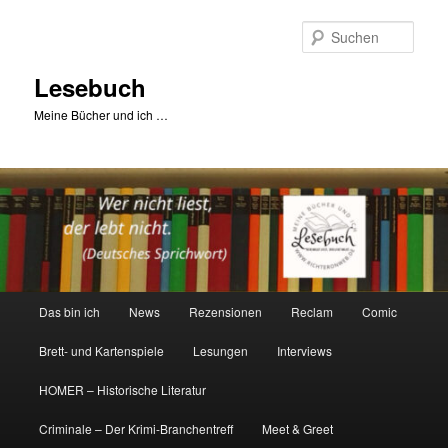
Zum
primären
Such
Inhalt
springen
Lesebuch
Meine Bücher und ich …
Hauptmenü
Das bin ich
News
Rezensionen
Reclam
Comic
Brett- und Kartenspiele
Lesungen
Interviews
HOMER – Historische Literatur
Criminale – Der Krimi-Branchentreff
Meet & Greet