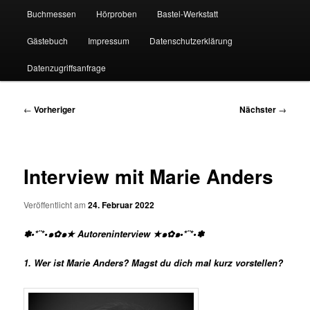
Buchmessen
Hörproben
Bastel-Werkstatt
Gästebuch
Impressum
Datenschutzerklärung
Datenzugriffsanfrage
Beitragsnavigation
←
Vorheriger
Nächster
→
Interview mit Marie Anders
Veröffentlicht am
24. Februar 2022
✽•*¨*•๑✿๑★ Autoreninterview ★๑✿๑•*¨*•✽
1. Wer ist Marie Anders? Magst du dich mal kurz vorstellen?