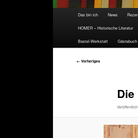
Hauptmenü
Das bin ich
News
Rezen
HOMER – Historische Literatur
Bastel-Werkstatt
Gästebuch
Bilder-
← Vorheriges
Navigation
Die
Veröffentlich