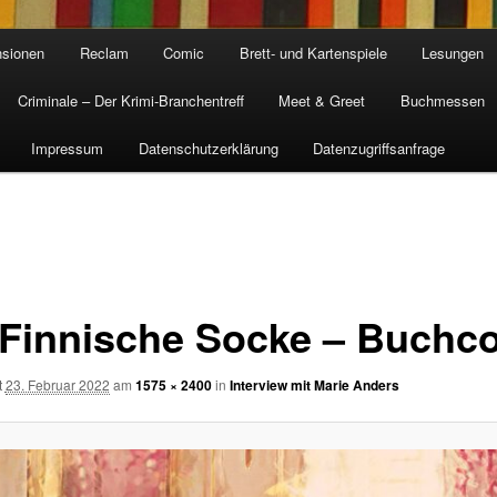
sionen
Reclam
Comic
Brett- und Kartenspiele
Lesungen
Criminale – Der Krimi-Branchentreff
Meet & Greet
Buchmessen
Impressum
Datenschutzerklärung
Datenzugriffsanfrage
 Finnische Socke – Buchc
t
23. Februar 2022
am
1575 × 2400
in
Interview mit Marie Anders