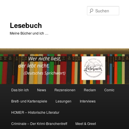
Zum
primären
Such
Inhalt
springen
Lesebuch
Meine Bücher und ich …
Hauptmenü
Das bin ich
News
Rezensionen
Reclam
Comic
Brett- und Kartenspiele
Lesungen
Interviews
HOMER – Historische Literatur
Criminale – Der Krimi-Branchentreff
Meet & Greet