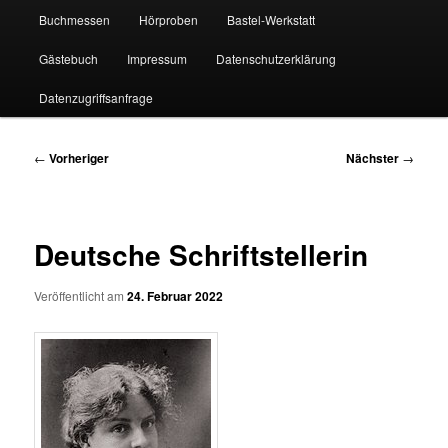
Buchmessen
Hörproben
Bastel-Werkstatt
Gästebuch
Impressum
Datenschutzerklärung
Datenzugriffsanfrage
Beitragsnavigation
←
Vorheriger
Nächster
→
Deutsche Schriftstellerin
Veröffentlicht am
24. Februar 2022