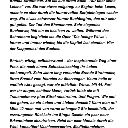
Brenda Strohmaier.
Sie las aus ihrem Buch “Nur über seine
Leiche” vor. Sie war etwas aufgeregt zu Beginn beim Lesen,
machte es aber durch die humorvollen Scripteinlagen wieder
weg. Ein etwas schwarzer Humor Buchbeginn, das mir sehr
gut gefiel. Der Tod des Ehemannes. Sehr elegantes
Buchcover, lädt ein es besitzen zu wollen. Während des
Schreibens begleitete sie die Oper “Die lustige Witwe”.
Immer und immer wieder, bis die Kapitel fest standen.
Hier
der Klappentext des Buches:
Ehrlich, witzig, selbstbewusst – der inspirierende Weg einer
Frau, die nach einem Schicksalsschlag ihr Leben
umkrempelt. Zehn Jahre lang versuchte Brenda Strohmaier,
ihren Freund vom Heiraten zu überzeugen. Kaum hatte er
endlich »Ja« gesagt, war sie plötzlich: Witwe. Mit 44. Fort
war ihr kluger, schöner Mann, zurück blieb sie mit
Trauerschmerz plus Bürokratieirrsinn. Und Fragen. Wie soll
das gehen, so ein Leben und Lieben danach? Kann man mit
Mitte 40 noch mal von vorne anfangen? Sie beschließt, der
erzwungenen Rückkehr ins Single-Dasein ein paar neue
Erkenntnisse abzutrotzen. Reist ein paar Monate durch die
Welt, konsultiert Nachlassexperten, Meditationslehrer,