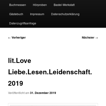
Buchmessen
Hörproben
Bastel-Werkstatt
Gästebuch
Impressum
Datenschutzerklärung
Datenzugriffsanfrage
Beitragsnavigation
←
Vorheriger
Nächster
→
lit.Love
Liebe.Lesen.Leidenschaft.
2019
Veröffentlicht am
31. Dezember 2019