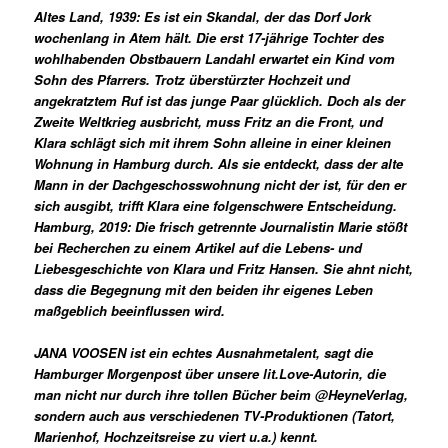
Altes Land, 1939: Es ist ein Skandal, der das Dorf Jork
wochenlang in Atem hält. Die erst 17-jährige Tochter des
wohlhabenden Obstbauern Landahl erwartet ein Kind vom
Sohn des Pfarrers. Trotz überstürzter Hochzeit und
angekratztem Ruf ist das junge Paar glücklich. Doch als der
Zweite Weltkrieg ausbricht, muss Fritz an die Front, und
Klara schlägt sich mit ihrem Sohn alleine in einer kleinen
Wohnung in Hamburg durch. Als sie entdeckt, dass der alte
Mann in der Dachgeschosswohnung nicht der ist, für den er
sich ausgibt, trifft Klara eine folgenschwere Entscheidung.
Hamburg, 2019: Die frisch getrennte Journalistin Marie stößt
bei Recherchen zu einem Artikel auf die Lebens- und
Liebesgeschichte von Klara und Fritz Hansen. Sie ahnt nicht,
dass die Begegnung mit den beiden ihr eigenes Leben
maßgeblich beeinflussen wird.
JANA VOOSEN ist ein echtes Ausnahmetalent, sagt die
Hamburger Morgenpost über unsere lit.Love-Autorin, die
man nicht nur durch ihre tollen Bücher beim @HeyneVerlag,
sondern auch aus verschiedenen TV-Produktionen (Tatort,
Marienhof, Hochzeitsreise zu viert u.a.) kennt.