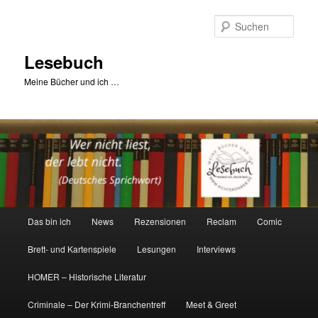
Zum
primären
Such
Inhalt
springen
Lesebuch
Meine Bücher und ich …
Hauptmenü
Das bin ich
News
Rezensionen
Reclam
Comic
Brett- und Kartenspiele
Lesungen
Interviews
HOMER – Historische Literatur
Criminale – Der Krimi-Branchentreff
Meet & Greet