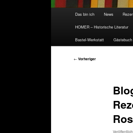
Hauptmenü
Das bin ich
News
Rezen
HOMER – Historische Literatur
Bastel-Werkstatt
Gästebuch
Beitragsnavigation
←
Vorheriger
Blo
Rez
Ros
Veröffentlic