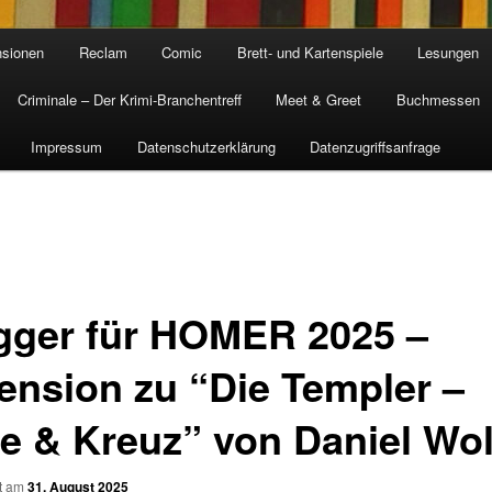
sionen
Reclam
Comic
Brett- und Kartenspiele
Lesungen
Criminale – Der Krimi-Branchentreff
Meet & Greet
Buchmessen
Impressum
Datenschutzerklärung
Datenzugriffsanfrage
gger für HOMER 2025 –
ension zu “Die Templer –
e & Kreuz” von Daniel Wol
ht am
31. August 2025