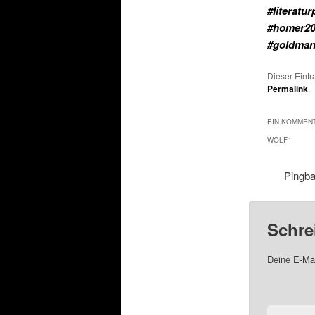
#literatur
#homer20
#goldman
Dieser Eint
Permalink
.
EIN KOMMENT
WOLF
“
Pingb
Schre
Deine E-Mai