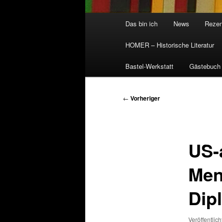
Hauptmenü
Das bin ich
News
Rezen
HOMER – Historische Literatur
Bastel-Werkstatt
Gästebuch
Beitragsnavigation
←
Vorheriger
US-
Men
Dip
Veröffentlic