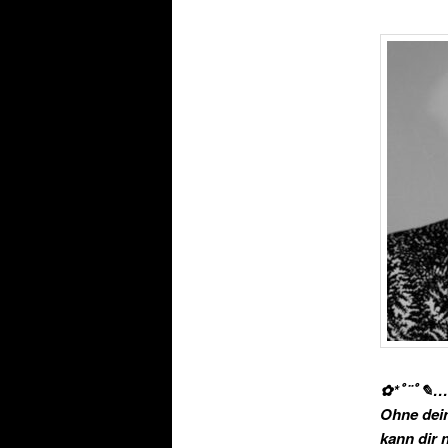
✿*ﾟ¨ﾟ✎….
Ohne dei
kann dir 