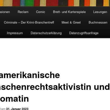
sionen
Reclam
Comic
Brett- und Kartenspiele
Lesungen
Criminale – Der Krimi-Branchentreff
Meet & Greet
Buchmessen
Impressum
Datenschutzerklärung
Datenzugriffsanfrage
amerikanische
schenrechtsaktivistin und
lomatin
ht am
31. Januar 2023