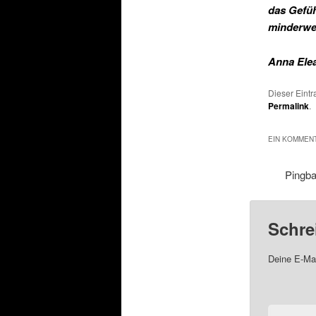
das Gefüh
minderwer
Anna Elea
Dieser Eint
Permalink
.
EIN KOMMENT
Pingb
Schre
Deine E-Mai