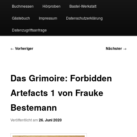
Buchmessen
Hörproben
Bastel-Werkstatt
Gästebuch
Impressum
Datenschutzerklärung
Datenzugriffsanfrage
Beitragsnavigation
←
Vorheriger
Nächster
→
Das Grimoire: Forbidden
Artefacts 1 von Frauke
Bestemann
Veröffentlicht am
26. Juni 2020