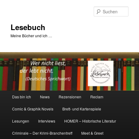
Zum
primären
Such
Inhalt
springen
Lesebuch
Meine Bücher und ich …
Hauptmenü
Das bin ich
News
Rezensionen
Reclam
Comic & Graphik Novels
Brett- und Kartenspiele
Lesungen
Interviews
HOMER – Historische Literatur
Criminale – Der Krimi-Branchentreff
Meet & Greet