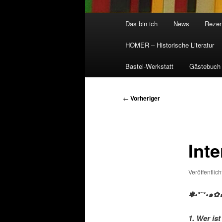
Hauptmenü
Das bin ich
News
Rezen
HOMER – Historische Literatur
Bastel-Werkstatt
Gästebuch
Beitragsnavigation
←
Vorheriger
Int
Veröffentlic
✽•*¨*•๑✿
1. Wer is