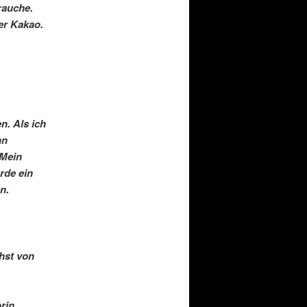
rauche.
er Kakao.
n. Als ich
nn
 Mein
rde ein
n.
hst von
orin