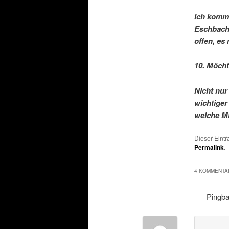
Ich komme
Eschbachs
offen, es
10. Möcht
Nicht nur
wichtiger
welche Ma
Dieser Eint
Permalink
.
4 KOMMENTAR
Pingb