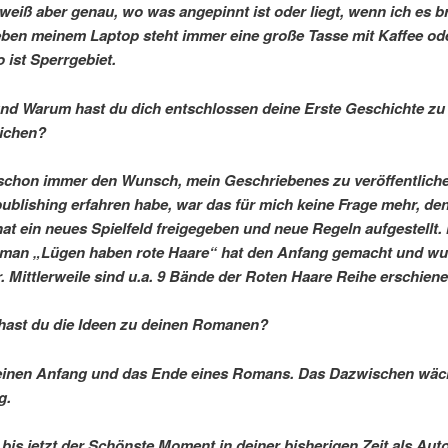
 weiß aber genau, wo was angepinnt ist oder liegt, wenn ich es b
en meinem Laptop steht immer eine große Tasse mit Kaffee od
 ist Sperrgebiet.
nd Warum hast du dich entschlossen deine Erste Geschichte zu
lichen?
 schon immer den Wunsch, mein Geschriebenes zu veröffentliche
ublishing erfahren habe, war das für mich keine Frage mehr, de
t ein neues Spielfeld freigegeben und neue Regeln aufgestellt.
man „Lügen haben rote Haare“ hat den Anfang gemacht und wu
r. Mittlerweile sind u.a. 9 Bände der Roten Haare Reihe erschiene
hast du die Ideen zu deinen Romanen?
 einen Anfang und das Ende eines Romans. Das Dazwischen wäc
g.
t bis jetzt der Schönste Moment in deiner bisherigen Zeit als Aut