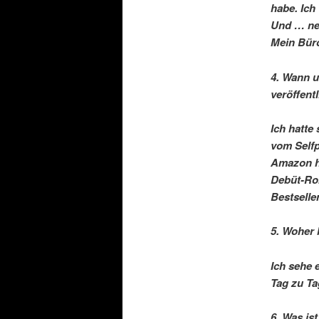
habe. Ich
Und … neb
Mein Büro
4. Wann u
veröffent
Ich hatte
vom Selfp
Amazon ha
Debüt-Ro
Bestselle
5. Woher 
Ich sehe
Tag zu Ta
6. Was is