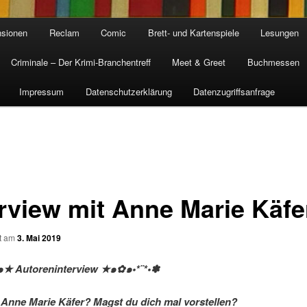
sionen
Reclam
Comic
Brett- und Kartenspiele
Lesungen
Criminale – Der Krimi-Branchentreff
Meet & Greet
Buchmessen
Impressum
Datenschutzerklärung
Datenzugriffsanfrage
erview mit Anne Marie Käfe
ht am
3. Mai 2019
๑★ Autoreninterview ★๑✿๑•*¨*•✽
t Anne Marie Käfer
? Magst du dich mal vorstellen?