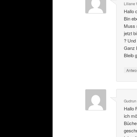
Lilian
Hallo 
Bin eb
Muss s
jetzt 
? Und
Ganz 
Bleib 
Antwo
Gudrun
Hallo 
ich mö
Bücher
geschr