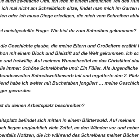
ile auch zweifache Omi. Ich lebe in einem ländlichen Teil des Ru
ich mal nicht am Schreibtisch sitze, findet man mich im Garten
ten oder ich muss Dinge erledigen, die mich vom Schreiben abha
hl meistgestellte Frage: Wie bist du zum Schreiben gekommen?
die Geschichte glaube, die meine Eltern und Großeltern erzählt 
chon mit einem Block und Bleistift auf die Welt gekommen. Ich sc
e und freiwillig. Auf meinem Wunschzettel an das Christkind st
elle immer: Schöne Schreibhefte und: Ein Füller. Als Jugendlich
bundesweiten Schreibwettbewerb teil und ergatterte den 2. Platz
end habe ich weiter mit Buchstaben jongliert … meine Geschich
nger geworden.
st du deinen Arbeitsplatz beschreiben?
itsplatz befindet sich mitten in einem Blätterwald. Auf meinem
sch liegen unglaublich viele Zettel, an den Wänden vor und nebe
enfalls Notizen, die ich während des Schreibens meiner Büche