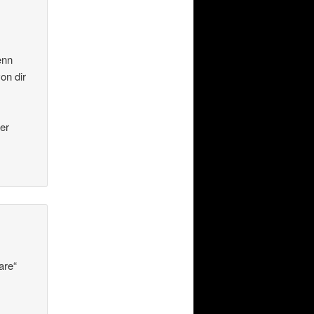
enn
on dir
er
are“