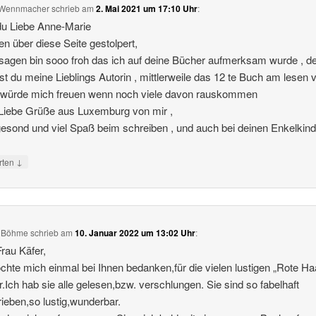
e Wennmacher
schrieb
am
2. Mai 2021 um 17:10 Uhr
:
du Liebe Anne-Marie
en über diese Seite gestolpert,
agen bin sooo froh das ich auf deine Bücher aufmerksam wurde , d
bist du meine Lieblings Autorin , mittlerweile das 12 te Buch am lesen v
 würde mich freuen wenn noch viele davon rauskommen
Liebe Grüße aus Luxemburg von mir ,
gesond und viel Spaß beim schreiben , und auch bei deinen Enkelkind
↓
rten
 Böhme
schrieb
am
10. Januar 2022 um 13:02 Uhr
:
Frau Käfer,
chte mich einmal bei Ihnen bedanken,für die vielen lustigen „Rote Ha
.Ich hab sie alle gelesen,bzw. verschlungen. Sie sind so fabelhaft
ieben,so lustig,wunderbar.