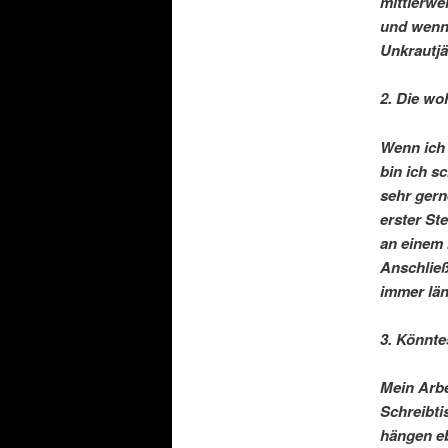
mittlerwe
und wenn 
Unkrautjä
2. Die wo
Wenn ich 
bin ich s
sehr gern
erster St
an einem 
Anschließ
immer lä
3. Könnte
Mein Arbe
Schreibti
hängen eb