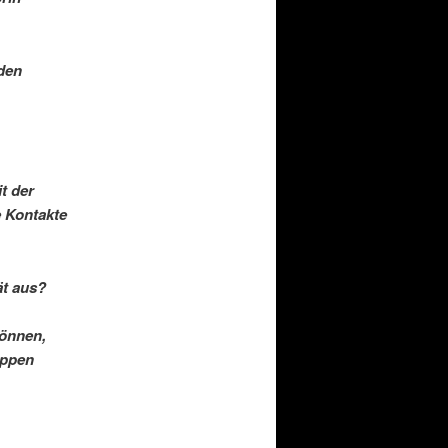
den
t der
e Kontakte
ät aus?
können,
ippen