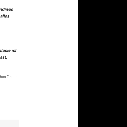
Andreas
alles
tasie ist
sst,
chen für den