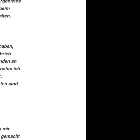
hrgebietes
 beim
lten.
haben,
hrieb
anden an
e nahm ich
.
ten sind
n mir
r gemacht