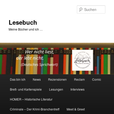
Zum
primären
Such
Inhalt
springen
Lesebuch
Meine Bücher und ich …
Hauptmenü
Das bin ich
News
Rezensionen
Reclam
Comic
Brett- und Kartenspiele
Lesungen
Interviews
HOMER – Historische Literatur
Criminale – Der Krimi-Branchentreff
Meet & Greet