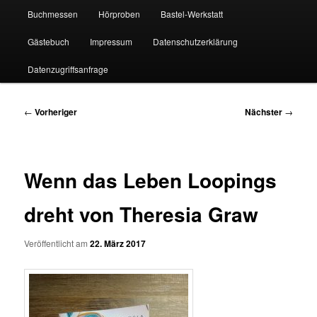
Buchmessen
Hörproben
Bastel-Werkstatt
Gästebuch
Impressum
Datenschutzerklärung
Datenzugriffsanfrage
Beitragsnavigation
←
Vorheriger
Nächster
→
Wenn das Leben Loopings
dreht von Theresia Graw
Veröffentlicht am
22. März 2017