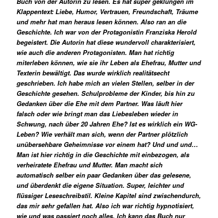
Buch von der Autorin zu lesen. Es hat super geklungen im
Klappentext: Liebe, Humor, Vertrauen, Freundschaft, Träume
und mehr hat man heraus lesen können. Also ran an die
Geschichte. Ich war von der Protagonistin Franziska Herold
begeistert. Die Autorin hat diese wundervoll charakterisiert,
wie auch die anderen Protagonisten. Man hat richtig
miterleben können, wie sie ihr Leben als Ehefrau, Mutter und
Texterin bewältigt. Das wurde wirklich realitätsecht
geschrieben. Ich habe mich an vielen Stellen, selber in der
Geschichte gesehen. Schulprobleme der Kinder, bis hin zu
Gedanken über die Ehe mit dem Partner. Was läuft hier
falsch oder wie bringt man das Liebesleben wieder in
Schwung, nach über 20 Jahren Ehe? Ist es wirklich ein WG-
Leben? Wie verhält man sich, wenn der Partner plötzlich
unübersehbare Geheimnisse vor einem hat? Und und und…
Man ist hier richtig in die Geschichte mit einbezogen, als
verheiratete Ehefrau und Mutter. Man macht sich
automatisch selber ein paar Gedanken über das gelesene,
und überdenkt die eigene Situation. Super, leichter und
flüssiger Leseschreibstil. Kleine Kapitel sind zwischendurch,
das mir sehr gefallen hat. Also ich war richtig hypnotisiert,
wie und was passiert noch alles. Ich kann das Buch nur