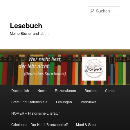
Zum
primären
Such
Inhalt
springen
Lesebuch
Meine Bücher und ich …
Hauptmenü
Das bin ich
News
Rezensionen
Reclam
Comic
Brett- und Kartenspiele
Lesungen
Interviews
HOMER – Historische Literatur
Criminale – Der Krimi-Branchentreff
Meet & Greet