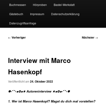
Buchmessen
Hörproben
Bastel-Werkstatt
Gästebuch
Impressum
Datenschutzerklärung
Datenzugriffsanfrage
Beitragsnavigation
←
Vorheriger
Nächster
→
Interview mit Marco
Hasenkopf
Veröffentlicht am
24. Oktober 2022
✽•*¨*•๑✿๑★ Autoreninterview ★๑✿๑•*¨*•✽
1. Wer ist Marco Hasenkopf? Magst du dich mal vorstellen?