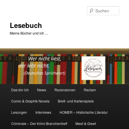
Zum
primären
Such
Inhalt
springen
Lesebuch
Meine Bücher und ich …
Hauptmenü
Das bin ich
News
Rezensionen
Reclam
Comic & Graphik Novels
Brett- und Kartenspiele
Lesungen
Interviews
HOMER – Historische Literatur
Criminale – Der Krimi-Branchentreff
Meet & Greet