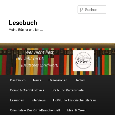
Zum
primären
Such
Inhalt
springen
Lesebuch
Meine Bücher und ich …
Hauptmenü
Das bin ich
News
Rezensionen
Reclam
Comic & Graphik Novels
Brett- und Kartenspiele
Lesungen
Interviews
HOMER – Historische Literatur
Criminale – Der Krimi-Branchentreff
Meet & Greet