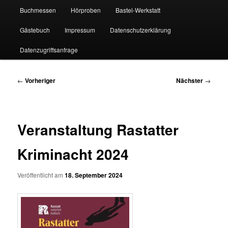
Buchmessen
Hörproben
Bastel-Werkstatt
Gästebuch
Impressum
Datenschutzerklärung
Datenzugriffsanfrage
Beitragsnavigation
←
Vorheriger
Nächster
→
Veranstaltung Rastatter
Kriminacht 2024
Veröffentlicht am
18. September 2024