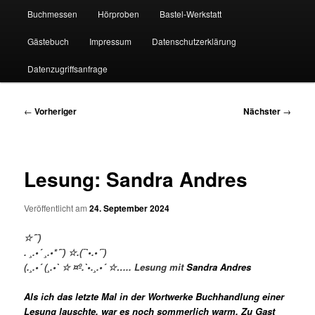
Buchmessen
Hörproben
Bastel-Werkstatt
Gästebuch
Impressum
Datenschutzerklärung
Datenzugriffsanfrage
Beitragsnavigation
←
Vorheriger
Nächster
→
Lesung: Sandra Andres
Veröffentlicht am
24. September 2024
☆´¨)
. ¸.•´ ¸.•*´¨) ☆.(¯`•.•´¯)
(.¸.•´ (¸.•` ☆ ¤º.`•.¸.•´ ☆…..
Lesung mit
Sandra Andres
Als ich das letzte Mal in der Wortwerke Buchhandlung einer
Lesung lauschte, war es noch sommerlich warm. Zu Gast