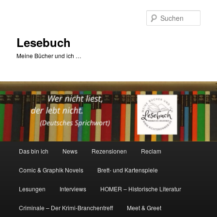
Zum
primären
Such
Inhalt
springen
Lesebuch
Meine Bücher und ich …
Hauptmenü
Das bin ich
News
Rezensionen
Reclam
Comic & Graphik Novels
Brett- und Kartenspiele
Lesungen
Interviews
HOMER – Historische Literatur
Criminale – Der Krimi-Branchentreff
Meet & Greet