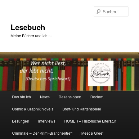
Zum
primären
Such
Inhalt
springen
Lesebuch
Meine Bücher und ich …
Hauptmenü
Das bin ich
News
Rezensionen
Reclam
Comic & Graphik Novels
Brett- und Kartenspiele
Lesungen
Interviews
HOMER – Historische Literatur
Criminale – Der Krimi-Branchentreff
Meet & Greet