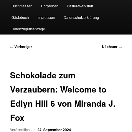
Buchmessen
Hörproben
Bastel-Werkstatt
Gästebuch
Impressum
Datenschutzerklärung
Datenzugriffsanfrage
Beitragsnavigation
←
Vorheriger
Nächster
→
Schokolade zum
Verzaubern: Welcome to
Edlyn Hill 6 von Miranda J.
Fox
Veröffentlicht am
24. September 2024