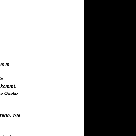
em in
ie
n kommt,
te Quelle
rerin. Wie