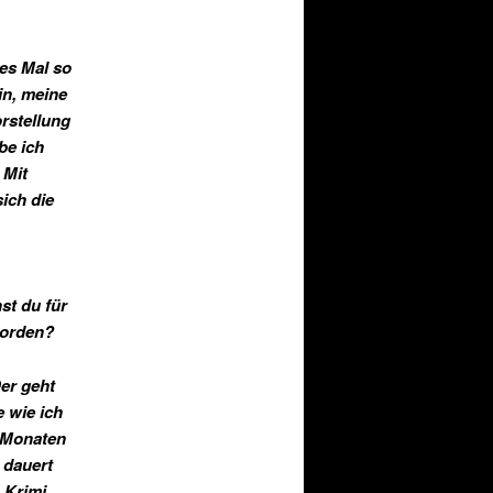
des Mal so
in, meine
rstellung
be ich
 Mit
ich die
st du für
worden?
Der geht
e wie ich
i Monaten
 dauert
 Krimi