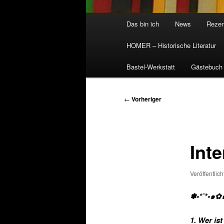
Hauptmenü
Das bin ich
News
Rezen
HOMER – Historische Literatur
Bastel-Werkstatt
Gästebuch
Beitragsnavigation
←
Vorheriger
Int
Veröffentlic
✽•*¨*•๑✿
1. Wer is