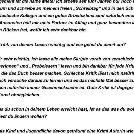
ement ist die halbe Miete! Ich arbeite seit fünf Jahren nur noch
m und schreibe an meinem freien „Schreibtag“ und in den Schu
tastische Kollegin und ein gutes Arbeitsklima sind natürlich en
. Ansonsten hält mir mein Partner im Alltag und ganz besonders 
n Rücken frei, wofür ich sehr dankbar bin.
r Kritik von deinen Lesern wichtig und wie gehst du damit um?
ir sehr wichtig. Ich lasse alle meine Skripte vorab von verschied
erinnen“ und „Probelesern“ lesen und bin dankbar für jede Kriti
 die das Buch besser machen. Schlechte Kritik lässt mich natürli
r ich versuche daraus zu lernen und es das nächste Mal besser 
en natürlich immer Geschmacksache ist. Gute Kritik ist dagegen
oost ohnegleichen.
as du schon in deinem Leben erreicht hast, ist es das was du wol
est du ändern wollen?
als Kind und Jugendliche davon geträumt eine Krimi Autorin wie