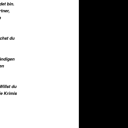
et bin.
tner,
m
chst du
tändigen
en
Willst du
ie Krimis