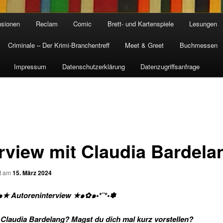
sionen
Reclam
Comic
Brett- und Kartenspiele
Lesungen
Criminale – Der Krimi-Branchentreff
Meet & Greet
Buchmessen
Impressum
Datenschutzerklärung
Datenzugriffsanfrage
erview mit Claudia Bardela
ht am
15. März 2024
๑★ Autoreninterview ★๑✿๑•*¨*•✽
t Claudia Bardelang? Magst du dich mal kurz vorstellen?