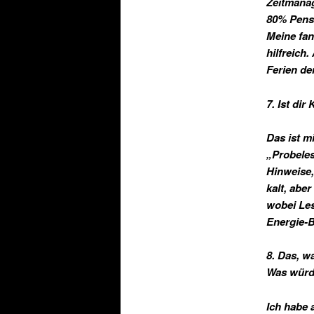
Zeitmanag
80% Pensu
Meine fan
hilfreich
Ferien de
7. Ist di
Das ist m
„Probeles
Hinweise,
kalt, abe
wobei Les
Energie-B
8. Das, w
Was würd
Ich habe 