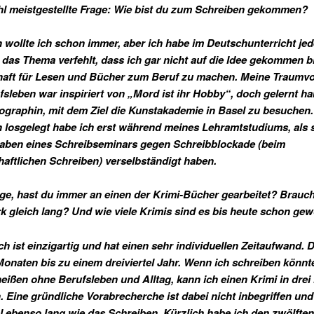
hl meistgestellte Frage: Wie bist du zum Schreiben gekommen?
 wollte ich schon immer, aber ich habe im Deutschunterricht je
r das Thema verfehlt, dass ich gar nicht auf die Idee gekommen b
aft für Lesen und Bücher zum Beruf zu machen. Meine Traumvo
sleben war inspiriert von „Mord ist ihr Hobby“, doch gelernt ha
ographin, mit dem Ziel die Kunstakademie in Basel zu besuchen.
 losgelegt habe ich erst während meines Lehramtstudiums, als s
aben eines Schreibseminars gegen Schreibblockade (beim
aftlichen Schreiben) verselbständigt haben.
ge, hast du immer an einen der Krimi-Bücher gearbeitet? Brauch
k gleich lang? Und wie viele Krimis sind es bis heute schon ge
h ist einzigartig und hat einen sehr individuellen Zeitaufwand. 
Monaten bis zu einem dreiviertel Jahr. Wenn ich schreiben könnt
l heißen ohne Berufsleben und Alltag, kann ich einen Krimi in dre
. Eine gründliche Vorabrecherche ist dabei nicht inbegriffen und
ebenso lang wie das Schreiben. Kürzlich habe ich den zwölften