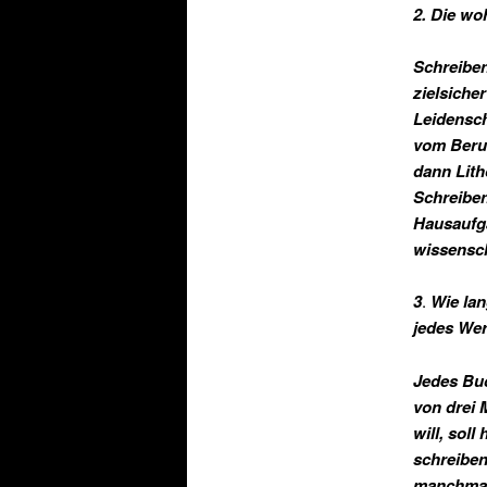
2. Die wo
Schreiben
zielsiche
Leidensch
vom Beruf
dann Lith
Schreiben
Hausaufg
wissensch
3
.
Wie lan
jedes Wer
Jedes Buc
von drei 
will, sol
schreiben
manchmal 