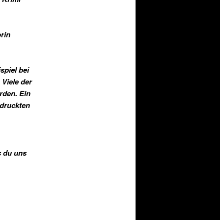
orin
spiel bei
Viele der
rden. Ein
edruckten
s du uns