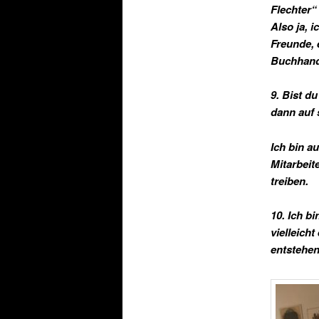
Flechter“
Also ja, 
Freunde, 
Buchhande
9. Bist d
dann auf 
Ich bin a
Mitarbeit
treiben.
10. Ich bi
vielleich
entstehe