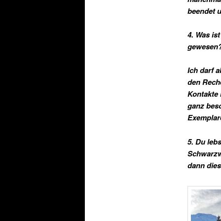
beendet 
4. Was is
gewesen
Ich darf 
den Reche
Kontakte 
ganz beso
Exemplar
5. Du leb
Schwarzwa
dann dies