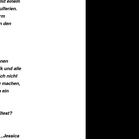
 mit einem
lferien.
orm
in den
enen
k und alle
ch nicht
zu machen,
 ein
ltest?
 „Jessica