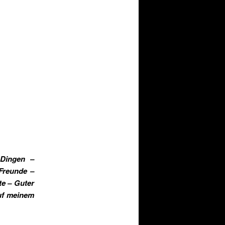
 Dingen –
Freunde –
te – Guter
uf meinem