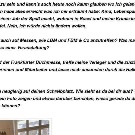
 zu sein und kann’s auch heute noch kaum glauben wo ich geland
ich habe alles erreicht was ich mir erträumt habe: Kind, Lebenspar
einen Job der Spaß macht, wohnen in Basel und meine Krimis i
l. Nein, ich würde nichts ändern wollen.
u auch auf Messen, wie LBM und FBM & Co anzutreffen? Was ma
so einer Veranstaltung?
uf der Frankfurter Buchmesse, treffe meine Verleger und die zus
erinnen und Mitarbeiter und lasse mich ansonsten durch die Hall
n neugierig auf deinen Schreibplatz. Wie sieht es da bei dir aus? 
t ein Foto zeigen und etwas darüber berichten, wieso gerade da d
n können?