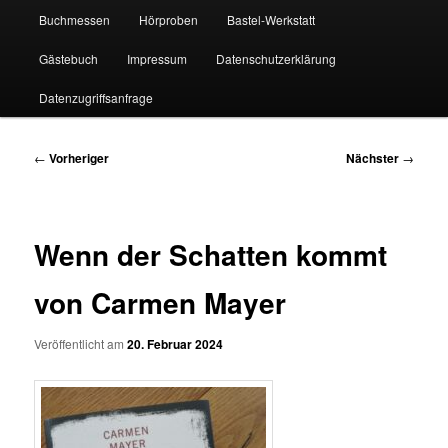
Buchmessen
Hörproben
Bastel-Werkstatt
Gästebuch
Impressum
Datenschutzerklärung
Datenzugriffsanfrage
Beitragsnavigation
←
Vorheriger
Nächster
→
Wenn der Schatten kommt
von Carmen Mayer
Veröffentlicht am
20. Februar 2024