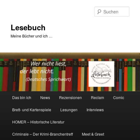
Zum
primären
Such
Inhalt
springen
Lesebuch
Meine Bücher und ich …
Hauptmenü
Das bin ich
News
Rezensionen
Reclam
Comic
Brett- und Kartenspiele
Lesungen
Interviews
HOMER – Historische Literatur
Criminale – Der Krimi-Branchentreff
Meet & Greet