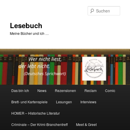
Zum
primären
Such
Inhalt
springen
Lesebuch
Meine Bücher und ich …
Hauptmenü
Das bin ich
News
Rezensionen
Reclam
Comic
Brett- und Kartenspiele
Lesungen
Interviews
HOMER – Historische Literatur
Criminale – Der Krimi-Branchentreff
Meet & Greet