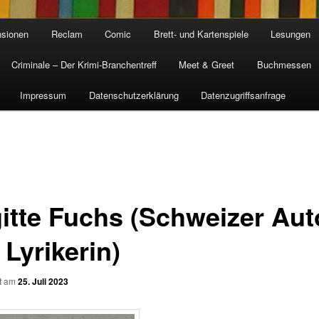
sionen
Reclam
Comic
Brett- und Kartenspiele
Lesungen
Criminale – Der Krimi-Branchentreff
Meet & Greet
Buchmessen
Impressum
Datenschutzerklärung
Datenzugriffsanfrage
gitte Fuchs (Schweizer Aut
Lyrikerin)
ht am
25. Juli 2023