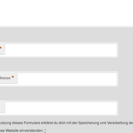
*
*
dresse
Nutzung dieses Formulars erklärst du dich mit der Speicherung und Verarbeitung d
ese Website einverstanden.
*