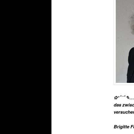
✿*ﾟ¨ﾟ✎…
das zwisc
versuchen
Brigitte 