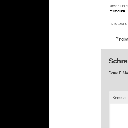
Dieser Eint
Permalink
.
EIN KOMMENT
Pingb
Schre
Deine E-Mai
Komment