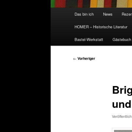
Hauptmenü
Das bin ich
News
Rezen
HOMER – Historische Literatur
Bastel-Werkstatt
Gästebuch
Beitragsnavigation
←
Vorheriger
Bri
und 
Veröffentlic