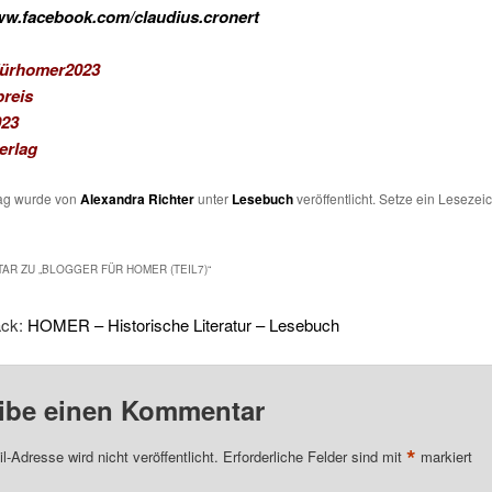
ww.facebook.com/claudius.cronert
fürhomer2023
preis
23
erlag
rag wurde von
Alexandra Richter
unter
Lesebuch
veröffentlicht. Setze ein Lesezei
AR ZU „
BLOGGER FÜR HOMER (TEIL7)
“
ack:
HOMER – Historische Literatur – Lesebuch
ibe einen Kommentar
*
l-Adresse wird nicht veröffentlicht.
Erforderliche Felder sind mit
markiert