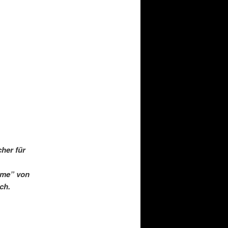
her für
ame” von
ch.