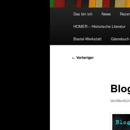
Hauptmenü
Das bin ich
News
Rezen
HOMER – Historische Literatur
Bastel-Werkstatt
Gästebuch
Beitragsnavigation
←
Vorheriger
Blo
Veröffentlic