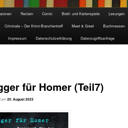
sionen
Reclam
Comic
Brett- und Kartenspiele
Lesungen
Criminale – Der Krimi-Branchentreff
Meet & Greet
Buchmessen
Impressum
Datenschutzerklärung
Datenzugriffsanfrage
gger für Homer (Teil7)
ht am
20. August 2023