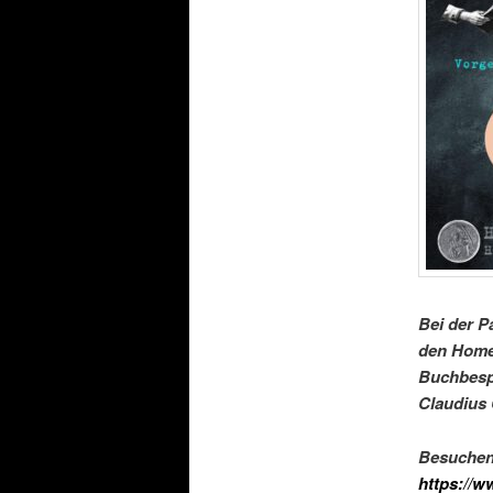
Bei der P
den Homer
Buchbesp
Claudius 
Besuchen 
https://w