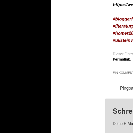
https://w
#blogger
#literatur
#homer20
#ullsteinv
Dieser Eint
Permalink
.
EIN KOMMENT
Pingb
Schre
Deine E-Mai