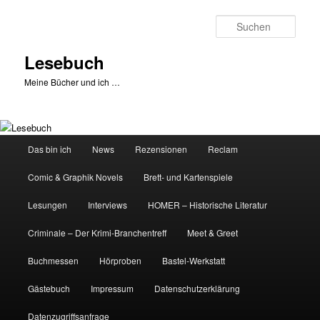
Zum
primären
Such
Inhalt
springen
Lesebuch
Meine Bücher und ich …
Hauptmenü
Das bin ich
News
Rezensionen
Reclam
Comic & Graphik Novels
Brett- und Kartenspiele
Lesungen
Interviews
HOMER – Historische Literatur
Criminale – Der Krimi-Branchentreff
Meet & Greet
Buchmessen
Hörproben
Bastel-Werkstatt
Gästebuch
Impressum
Datenschutzerklärung
Datenzugriffsanfrage