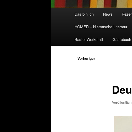
Hauptmenü
Das bin ich
News
Rezen
HOMER – Historische Literatur
Bastel-Werkstatt
Gästebuch
Beitragsnavigation
←
Vorheriger
Deut
Veröffentlic