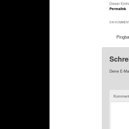
Dieser Eint
Permalink
.
EIN KOMMENT
Pingb
Schre
Deine E-Mai
Komment