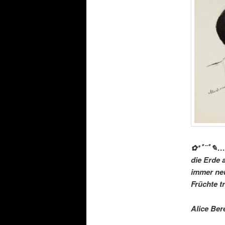
✿*ﾟ¨ﾟ✎….
die Erde 
immer ne
Früchte tr
Alice Ber