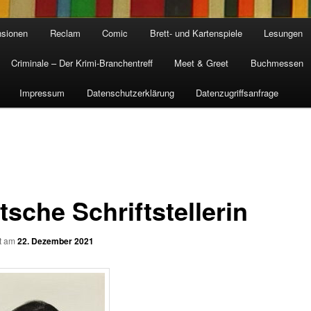
sionen
Reclam
Comic
Brett- und Kartenspiele
Lesungen
Criminale – Der Krimi-Branchentreff
Meet & Greet
Buchmessen
Impressum
Datenschutzerklärung
Datenzugriffsanfrage
sche Schriftstellerin
ht am
22. Dezember 2021