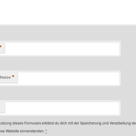
*
*
dresse
Nutzung dieses Formulars erklärst du dich mit der Speicherung und Verarbeitung d
ese Website einverstanden.
*