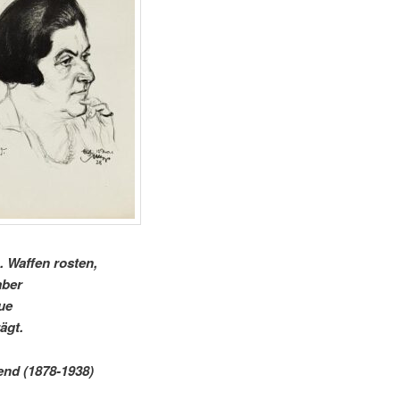
 Waffen rosten,
aber
ue
ägt.
end (1878-1938)