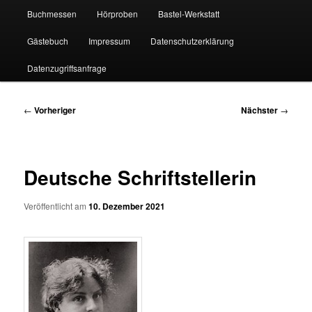
Buchmessen
Hörproben
Bastel-Werkstatt
Gästebuch
Impressum
Datenschutzerklärung
Datenzugriffsanfrage
Beitragsnavigation
←
Vorheriger
Nächster
→
Deutsche Schriftstellerin
Veröffentlicht am
10. Dezember 2021