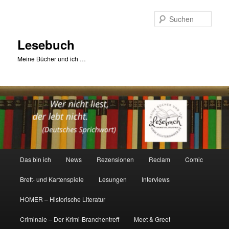
Zum
primären
Such
Inhalt
springen
Lesebuch
Meine Bücher und ich …
Hauptmenü
Das bin ich
News
Rezensionen
Reclam
Comic
Brett- und Kartenspiele
Lesungen
Interviews
HOMER – Historische Literatur
Criminale – Der Krimi-Branchentreff
Meet & Greet