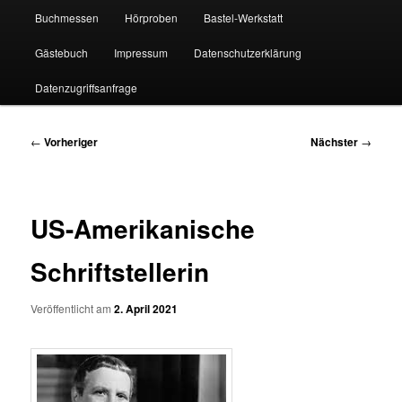
Buchmessen
Hörproben
Bastel-Werkstatt
Gästebuch
Impressum
Datenschutzerklärung
Datenzugriffsanfrage
Beitragsnavigation
←
Vorheriger
Nächster
→
US-Amerikanische
Schriftstellerin
Veröffentlicht am
2. April 2021