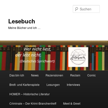
Zum
primären
Such
Inhalt
springen
Lesebuch
Meine Bücher und ich …
Hauptmenü
Das bin ich
News
Rezensionen
Reclam
Comic
Brett- und Kartenspiele
Lesungen
Interviews
HOMER – Historische Literatur
Criminale – Der Krimi-Branchentreff
Meet & Greet