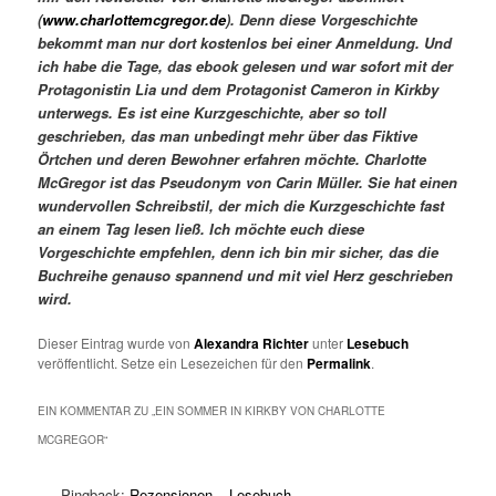
(
www.charlottemcgregor.de
). Denn diese Vorgeschichte
bekommt man nur dort kostenlos bei einer Anmeldung. Und
ich habe die Tage, das ebook gelesen und war sofort mit der
Protagonistin Lia und dem Protagonist Cameron in Kirkby
unterwegs. Es ist eine Kurzgeschichte, aber so toll
geschrieben, das man unbedingt mehr über das Fiktive
Örtchen und deren Bewohner erfahren möchte. Charlotte
McGregor ist das Pseudonym von Carin Müller. Sie hat einen
wundervollen Schreibstil, der mich die Kurzgeschichte fast
an einem Tag lesen ließ. Ich möchte euch diese
Vorgeschichte empfehlen, denn ich bin mir sicher, das die
Buchreihe genauso spannend und mit viel Herz geschrieben
wird.
Dieser Eintrag wurde von
Alexandra Richter
unter
Lesebuch
veröffentlicht. Setze ein Lesezeichen für den
Permalink
.
EIN KOMMENTAR ZU „
EIN SOMMER IN KIRKBY VON CHARLOTTE
MCGREGOR
“
Pingback:
Rezensionen – Lesebuch