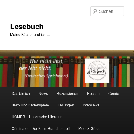
Zum
primären
Such
Inhalt
springen
Lesebuch
Meine Bücher und ich …
Hauptmenü
Das bin ich
News
Rezensionen
Reclam
Comic
Brett- und Kartenspiele
Lesungen
Interviews
HOMER – Historische Literatur
Criminale – Der Krimi-Branchentreff
Meet & Greet