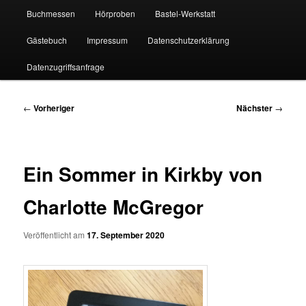
Buchmessen
Hörproben
Bastel-Werkstatt
Gästebuch
Impressum
Datenschutzerklärung
Datenzugriffsanfrage
Beitragsnavigation
←
Vorheriger
Nächster
→
Ein Sommer in Kirkby von
Charlotte McGregor
Veröffentlicht am
17. September 2020