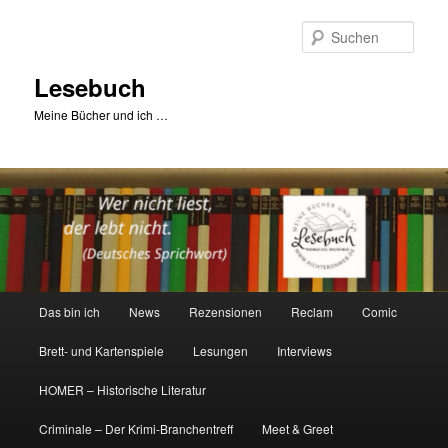
Zum
primären
Such
Inhalt
springen
Lesebuch
Meine Bücher und ich …
Hauptmenü
Das bin ich
News
Rezensionen
Reclam
Comic
Brett- und Kartenspiele
Lesungen
Interviews
HOMER – Historische Literatur
Criminale – Der Krimi-Branchentreff
Meet & Greet