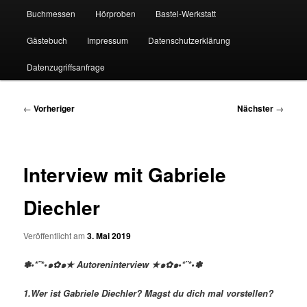
Buchmessen
Hörproben
Bastel-Werkstatt
Gästebuch
Impressum
Datenschutzerklärung
Datenzugriffsanfrage
Beitragsnavigation
←
Vorheriger
Nächster
→
Interview mit Gabriele
Diechler
Veröffentlicht am
3. Mai 2019
✽•*¨*•๑✿๑★ Autoreninterview ★๑✿๑•*¨*•✽
1.Wer ist Gabriele Diechler? Magst du dich mal vorstellen?