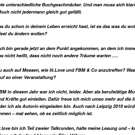
iele unterschiedliche Buchgeschmäcker. Und man muss sich kla
Buch nicht jedermann gleich gut gefällt.
as du schon in deinem Leben erreicht hast, ist es das was du wol
est du ändern wollen?
Ich bin gerade jetzt an dem Punkt angekommen, an dem ich imme
as nicht heißt, dass nicht noch andere Träume warten ….
du auch auf Messen, wie lit.Love und FBM & Co anzutreffen? Wa
uf so einer Veranstaltung?
BM in diesem Jahr war ich nicht, leider. Aber als berufstätige M
nd Kräfte gut einteilen. Dafür freue ich mich umso mehr auf die li
 der ich als Autorin eingeladen bin. Auch nach Leipzig 2019 würd
men – mal sehen, ob es zeitlich möglich ist.
it.love bin ich Teil zweier Talkrunden, halte meine Lesung und – k