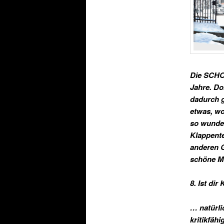
Die SCHOK
Jahre. Do
dadurch g
etwas, wo
so wunde
Klappente
anderen G
schöne Mi
8. Ist di
…
natürl
kritikfähi