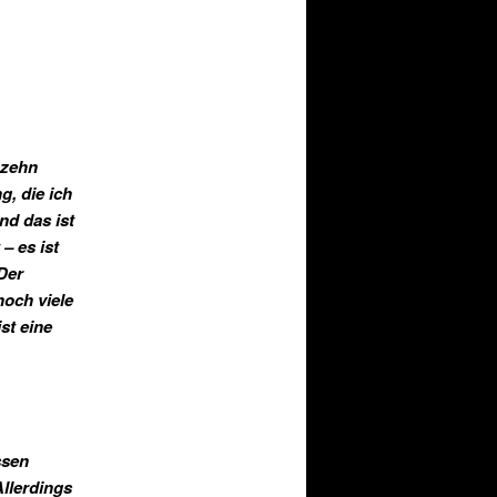
 zehn
g, die ich
nd das ist
– es ist
Der
och viele
st eine
ssen
Allerdings