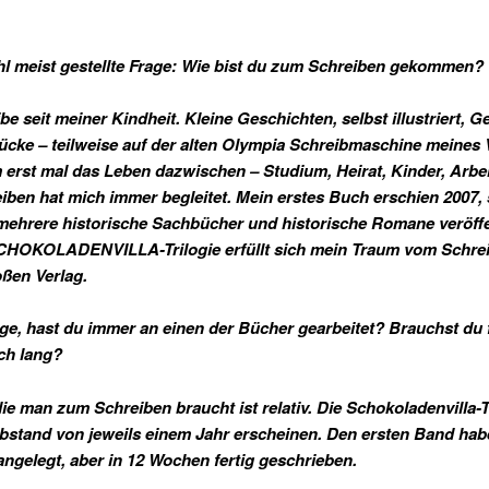
hl meist gestellte Frage: Wie bist du zum Schreiben gekommen?
be seit meiner Kindheit. Kleine Geschichten, selbst illustriert, G
ücke – teilweise auf der alten Olympia Schreibmaschine meines 
erst mal das Leben dazwischen – Studium, Heirat, Kinder, Arbei
iben hat mich immer begleitet. Mein erstes Buch erschien 2007, 
mehrere historische Sachbücher und historische Romane veröffen
CHOKOLADENVILLA-Trilogie erfüllt sich mein Traum vom Schrei
ßen Verlag.
nge, hast du immer an einen der Bücher gearbeitet? Brauchst du 
ch lang?
 die man zum Schreiben braucht ist relativ. Die Schokoladenvilla-T
bstand von jeweils einem Jahr erscheinen. Den ersten Band habe
angelegt, aber in 12 Wochen fertig geschrieben.