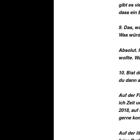
gibt es v
dass ein 
9. Das, w
Was würd
Absolut. 
wollte. W
10. Bist 
du dann a
Auf der F
ich Zeit u
2018, auf
gerne kom
Auf der l