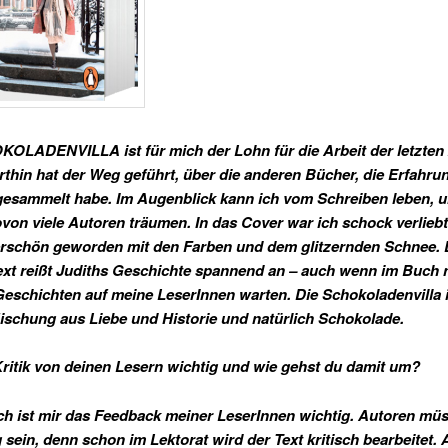
OLADENVILLA ist für mich der Lohn für die Arbeit der letzten
rthin hat der Weg geführt, über die anderen Bücher, die Erfahrun
esammelt habe. Im Augenblick kann ich vom Schreiben leben, u
von viele Autoren träumen. In das Cover war ich schock verliebt 
rschön geworden mit den Farben und dem glitzernden Schnee. 
xt reißt Judiths Geschichte spannend an – auch wenn im Buch n
eschichten auf meine LeserInnen warten. Die Schokoladenvilla i
schung aus Liebe und Historie und natürlich Schokolade.
r Kritik von deinen Lesern wichtig und wie gehst du damit um?
ich ist mir das Feedback meiner LeserInnen wichtig. Autoren mü
g sein, denn schon im Lektorat wird der Text kritisch bearbeitet. 