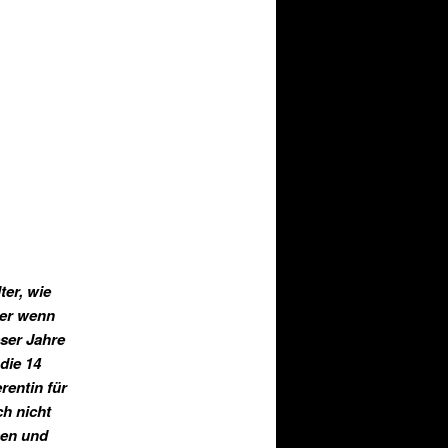
ter, wie
ber wenn
eser Jahre
die 14
rentin für
ch nicht
sen und