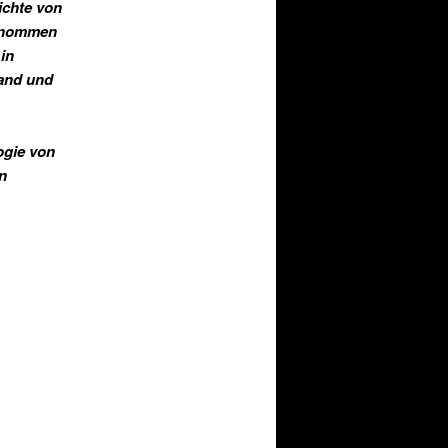
ichte von
genommen
in
land und
ogie von
n