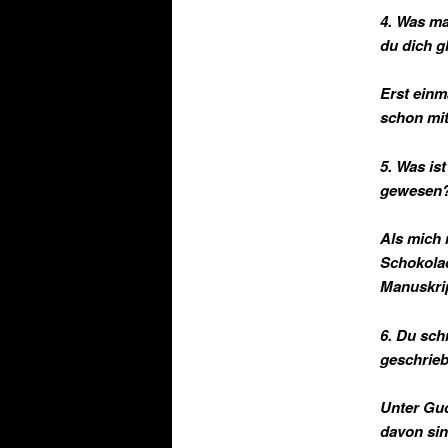
4. Was ma
du dich g
Erst einm
schon mit
5. Was is
gewesen
Als mich 
Schokolad
Manuskrip
6. Du sch
geschrieb
Unter Gud
davon sin