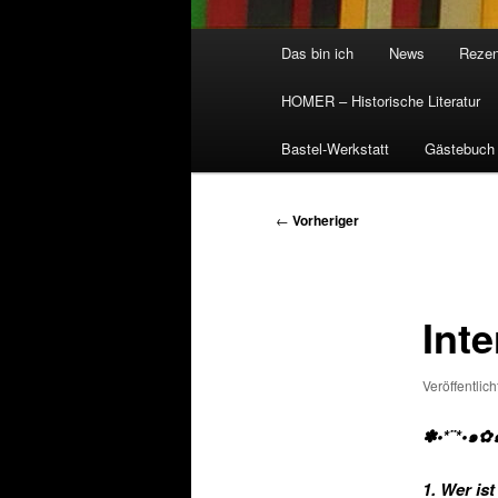
Hauptmenü
Das bin ich
News
Rezen
HOMER – Historische Literatur
Bastel-Werkstatt
Gästebuch
Beitragsnavigation
←
Vorheriger
Inte
Veröffentlic
✽•*¨*•๑✿
1. Wer is