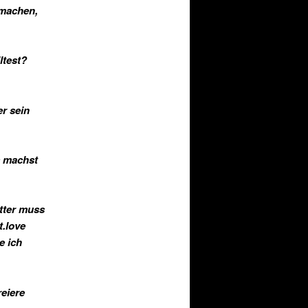
rmachen,
ltest?
r sein
s machst
utter muss
t.love
e ich
reiere