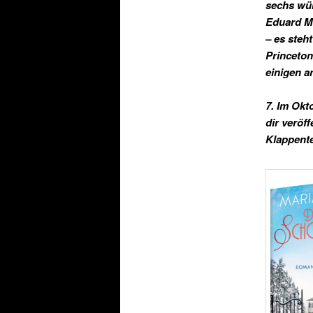
sechs wür
Eduard M
– es steh
Princeton
einigen a
7. Im Okt
dir veröf
Klappent