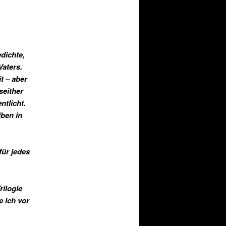
edichte,
Vaters.
t – aber
seither
tlicht.
ben in
für jedes
rilogie
 ich vor