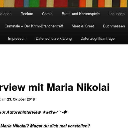
sionen
Reclam
Comic
Brett- und Kartenspiele
Lesungen
Criminale – Der Krimi-Branchentreff
Meet & Greet
Buchmessen
Impressum
Datenschutzerklärung
Datenzugriffsanfrage
rview mit Maria Nikolai
ht am
23. Oktober 2018
๑★ Autoreninterview ★๑✿๑•*¨*•✽
t Maria Nikolai? Magst du dich mal vorstellen?