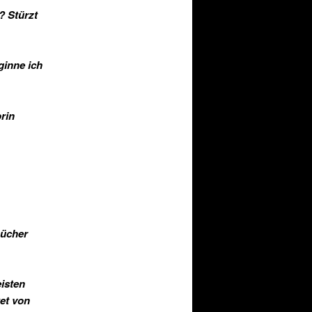
? Stürzt
ginne ich
orin
Bücher
eisten
et von