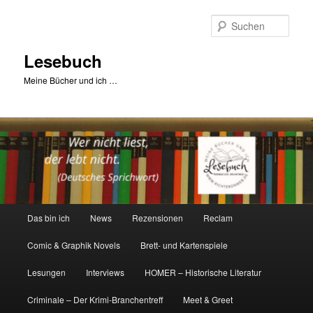
Zum
primären
Such
Inhalt
springen
Lesebuch
Meine Bücher und ich …
Hauptmenü
Das bin ich
News
Rezensionen
Reclam
Comic & Graphik Novels
Brett- und Kartenspiele
Lesungen
Interviews
HOMER – Historische Literatur
Criminale – Der Krimi-Branchentreff
Meet & Greet