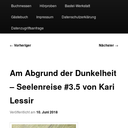
Buchmessen
Hörproben
Bastel-Werkstatt
Gästebuch
Impressum
Datenschutzerklärung
Datenzugriffsanfrage
Beitragsnavigation
←
Vorheriger
Nächster
→
Am Abgrund der Dunkelheit
– Seelenreise #3.5 von Kari
Lessir
Veröffentlicht am
10. Juni 2018