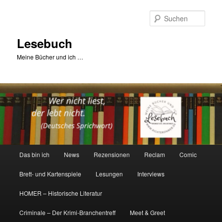
Zum
primären
Such
Inhalt
springen
Lesebuch
Meine Bücher und ich …
Hauptmenü
Das bin ich
News
Rezensionen
Reclam
Comic
Brett- und Kartenspiele
Lesungen
Interviews
HOMER – Historische Literatur
Criminale – Der Krimi-Branchentreff
Meet & Greet