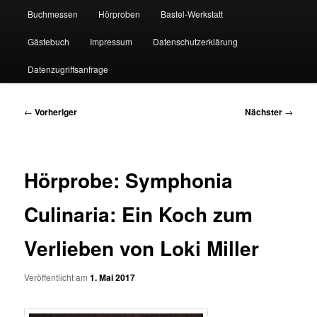
Buchmessen
Hörproben
Bastel-Werkstatt
Gästebuch
Impressum
Datenschutzerklärung
Datenzugriffsanfrage
Beitragsnavigation
←
Vorheriger
Nächster
→
Hörprobe: Symphonia
Culinaria: Ein Koch zum
Verlieben von Loki Miller
Veröffentlicht am
1. Mai 2017