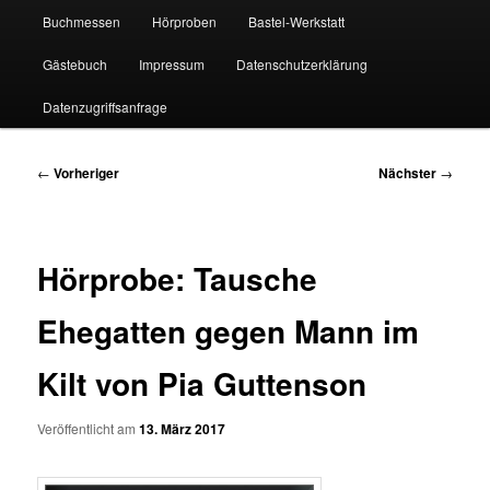
Buchmessen
Hörproben
Bastel-Werkstatt
Gästebuch
Impressum
Datenschutzerklärung
Datenzugriffsanfrage
Beitragsnavigation
←
Vorheriger
Nächster
→
Hörprobe: Tausche
Ehegatten gegen Mann im
Kilt von Pia Guttenson
Veröffentlicht am
13. März 2017