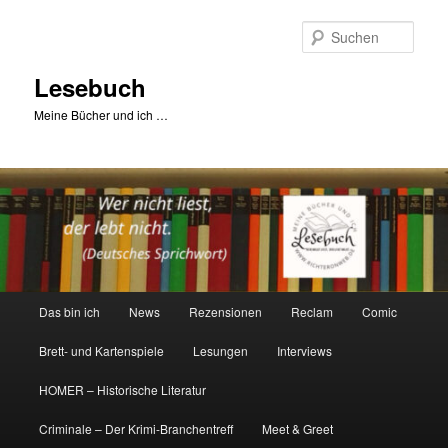
Zum
primären
Such
Inhalt
springen
Lesebuch
Meine Bücher und ich …
Hauptmenü
Das bin ich
News
Rezensionen
Reclam
Comic
Brett- und Kartenspiele
Lesungen
Interviews
HOMER – Historische Literatur
Criminale – Der Krimi-Branchentreff
Meet & Greet