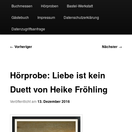
Buchmessen
Hörproben
Bastel-Werkstatt
Gästebuch
Impressum
Datenschutzerklärung
Datenzugriffsanfrage
Beitragsnavigation
←
Vorheriger
Nächster
→
Hörprobe: Liebe ist kein
Duett von Heike Fröhling
Veröffentlicht am
13. Dezember 2016