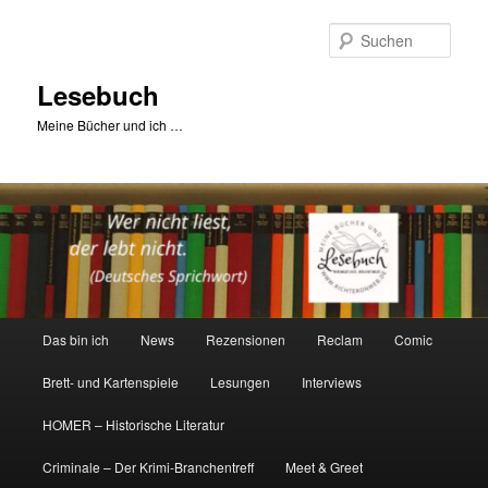
Zum
primären
Such
Inhalt
springen
Lesebuch
Meine Bücher und ich …
Hauptmenü
Das bin ich
News
Rezensionen
Reclam
Comic
Brett- und Kartenspiele
Lesungen
Interviews
HOMER – Historische Literatur
Criminale – Der Krimi-Branchentreff
Meet & Greet