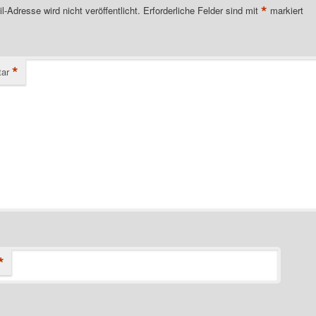
*
l-Adresse wird nicht veröffentlicht.
Erforderliche Felder sind mit
markiert
*
ar
*