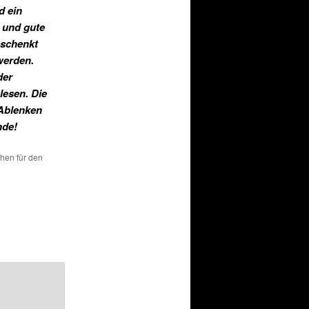
d ein
n und gute
eschenkt
werden.
der
lesen. Die
 Ablenken
nde!
chen für den