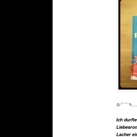
✿*ﾟ¨ﾟ✎
Ich durft
Liebesrom
Lacher ei