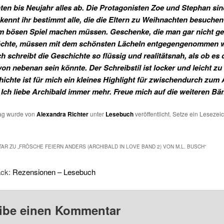
en bis Neujahr alles ab. Die Protagonisten Zoe und Stephan sin
 kennt ihr bestimmt alle, die die Eltern zu Weihnachten besuche
m bösen Spiel machen müssen. Geschenke, die man gar nicht g
chte, müssen mit dem schönsten Lächeln entgegengenommen 
h schreibt die Geschichte so flüssig und realitätsnah, als ob es 
on nebenan sein könnte. Der Schreibstil ist locker und leicht zu 
ichte ist für mich ein kleines Highlight für zwischendurch zum
Ich liebe Archibald immer mehr. Freue mich auf die weiteren Bä
rag wurde von
Alexandra Richter
unter
Lesebuch
veröffentlicht. Setze ein Lesezei
AR ZU „
FRÖSCHE FEIERN ANDERS (ARCHIBALD IN LOVE BAND 2) VON M.L. BUSCH
“
ack:
Rezensionen – Lesebuch
ibe einen Kommentar