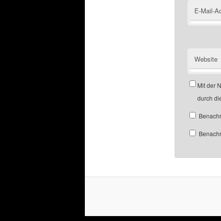
E-Mail-A
Website
Mit der 
durch di
Benachr
Benachri