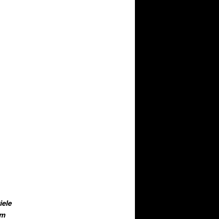
iele
um