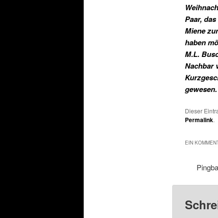
Weihnacht
Paar, das
Miene zu
haben mö
M.L. Busc
Nachbar v
Kurzgesch
gewesen. 
Dieser Eint
Permalink
.
EIN KOMMENT
Pingb
Schre