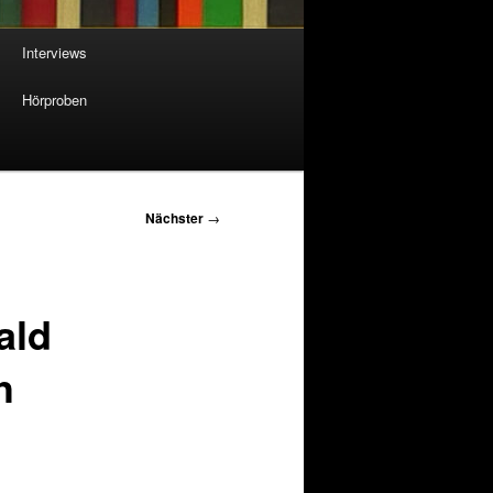
Interviews
Hörproben
Nächster
→
ald
h