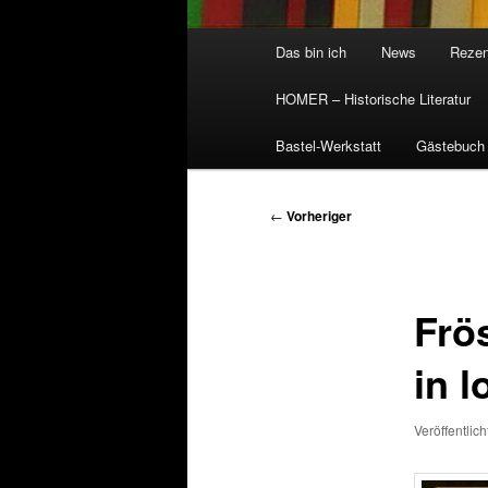
Hauptmenü
Das bin ich
News
Rezen
HOMER – Historische Literatur
Bastel-Werkstatt
Gästebuch
Beitragsnavigation
←
Vorheriger
Frö
in 
Veröffentlic