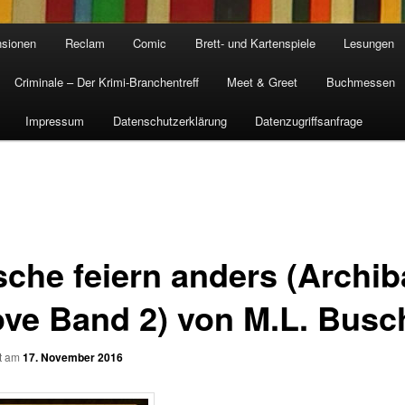
sionen
Reclam
Comic
Brett- und Kartenspiele
Lesungen
Criminale – Der Krimi-Branchentreff
Meet & Greet
Buchmessen
Impressum
Datenschutzerklärung
Datenzugriffsanfrage
sche feiern anders (Archib
love Band 2) von M.L. Busc
ht am
17. November 2016