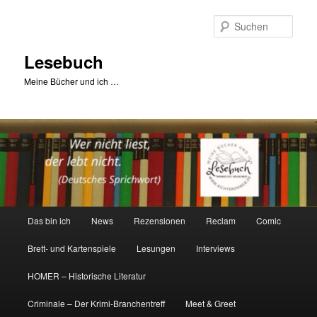
Zum
primären
Such
Inhalt
springen
Lesebuch
Meine Bücher und ich …
Hauptmenü
Das bin ich
News
Rezensionen
Reclam
Comic
Brett- und Kartenspiele
Lesungen
Interviews
HOMER – Historische Literatur
Criminale – Der Krimi-Branchentreff
Meet & Greet