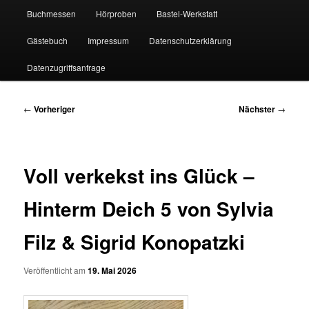
Buchmessen
Hörproben
Bastel-Werkstatt
Gästebuch
Impressum
Datenschutzerklärung
Datenzugriffsanfrage
Beitragsnavigation
←
Vorheriger
Nächster
→
Voll verkekst ins Glück –
Hinterm Deich 5 von Sylvia
Filz & Sigrid Konopatzki
Veröffentlicht am
19. Mai 2026