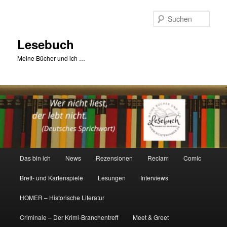
Zum
primären
Such
Inhalt
springen
Lesebuch
Meine Bücher und ich …
Hauptmenü
Das bin ich
News
Rezensionen
Reclam
Comic
Brett- und Kartenspiele
Lesungen
Interviews
HOMER – Historische Literatur
Criminale – Der Krimi-Branchentreff
Meet & Greet