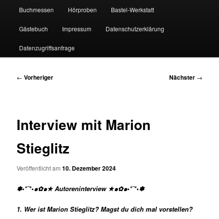
Buchmessen
Hörproben
Bastel-Werkstatt
Gästebuch
Impressum
Datenschutzerklärung
Datenzugriffsanfrage
Beitragsnavigation
←
Vorheriger
Nächster
→
Interview mit Marion
Stieglitz
Veröffentlicht am
10. Dezember 2024
✽•*¨*•๑✿๑★ Autoreninterview ★๑✿๑•*¨*•✽
1. Wer ist Marion Stieglitz? Magst du dich mal vorstellen?