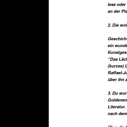
lese oder
an der Pl
2. Die wo
Geschicht
ein wunde
Kunstgesc
“Das Läch
(kurzes) 
Raffael-J
über ihn 
3. Du wu
Goldenen 
Literatur
nach dem