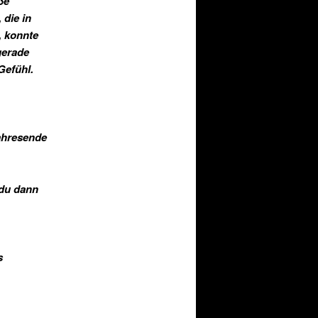
ße
 die in
, konnte
gerade
Gefühl.
Jahresende
 du dann
s