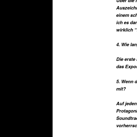
Über die 
Auszeichn
einem sc
ich es da
wirklich “
4. Wie la
Die erste
das Expos
5. Wenn d
mit?
Auf jeden
Protagoni
Soundtrac
vorherrs