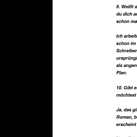
9. Weißt 
du dich a
schon mal
Ich arbei
schon im 
Schreiben
ursprüngl
als ange
Plan.
10. Gibt 
möchtest 
Ja, das g
Roman, be
erscheint