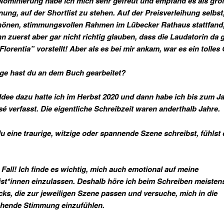
Nominierung habe ich mich sehr gefreut und empfand es als gro
ung, auf der Shortlist zu stehen. Auf der Preisverleihung selbst,
hönen, stimmungsvollen Rahmen im Lübecker Rathaus stattfand
nn zuerst aber gar nicht richtig glauben, dass die Laudatorin da 
Florentia” vorstellt! Aber als es bei mir ankam, war es ein tolles 
nge hast du an dem Buch gearbeitet?
 Idee dazu hatte ich im Herbst 2020 und dann habe ich bis zum 
é verfasst. Die eigentliche Schreibzeit waren anderthalb Jahre.
u eine traurige, witzige oder spannende Szene schreibst, fühlst
 Fall! Ich finde es wichtig, mich auch emotional auf meine
st*innen einzulassen. Deshalb höre ich beim Schreiben meisten
ks, die zur jeweiligen Szene passen und versuche, mich in die
chende Stimmung einzufühlen.