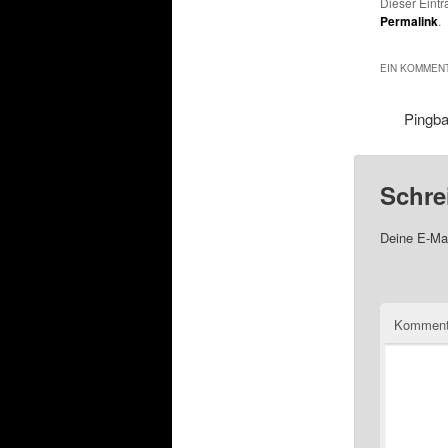
Dieser Eint
Permalink
.
EIN KOMMENT
Pingb
Schre
Deine E-Mai
Komment