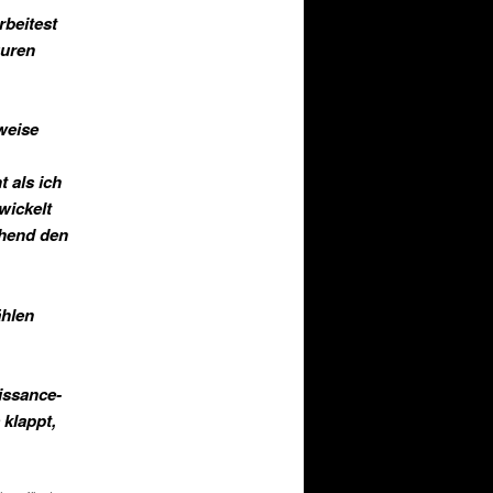
rbeitest
guren
weise
 als ich
wickelt
chend den
ählen
issance-
 klappt,