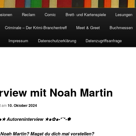
sionen
Reclam
Comic
Brett- und Kartenspiele
Lesungen
Criminale – Der Krimi-Branchentreff
Meet & Greet
Buchmessen
Impressum
Datenschutzerklärung
Datenzugriffsanfrage
erview mit Noah Martin
ht am
10. Oktober 2024
๑★ Autoreninterview ★๑✿๑•*¨*•✽
t Noah Martin? Magst du dich mal vorstellen?