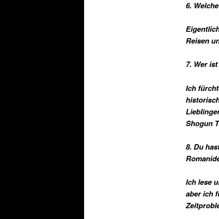
6. Welche
Eigentlic
Reisen u
7. Wer ist
Ich fürch
historisc
Lieblinge
Shogun To
8. Du has
Romanide
Ich lese 
aber ich 
Zeitprobl