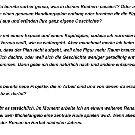
du bereits vorher genau, was in deinen Büchern passiert? Oder a
n einen genauen Handlungsplan entlang oder brechen dir die Fi
 aus und erfinden ihre ganz eigene Geschichte?
te mit einem Exposé und einem Kapitelplan, sodass ich normaler
Voraus weiß, wie es weitergeht. Aber manchmal merke ich beim
, dass der Plan nicht aufgeht, weil eine Figur mehr Raum braucht
ich dachte, oder weil sich die Geschichte weniger geradlinig ent
nommen. Dann gebe ich dem natürlich nach und ändere entspre
es bereits neue Projekte, die in Arbeit sind und von denen du erz
bzw. darfst?
ibt es tatsächlich. Im Moment arbeite ich an einem weiteren Rena
i dem Michelangelo eine zentrale Rolle spielen wird. Wenn alles
 der Roman im Herbst nächsten Jahres.