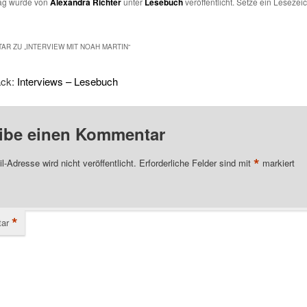
rag wurde von
Alexandra Richter
unter
Lesebuch
veröffentlicht. Setze ein Lesezei
AR ZU „
INTERVIEW MIT NOAH MARTIN
“
ack:
Interviews – Lesebuch
ibe einen Kommentar
*
l-Adresse wird nicht veröffentlicht.
Erforderliche Felder sind mit
markiert
*
ar