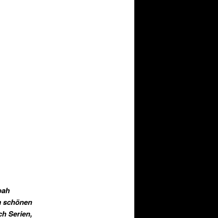
oah
m schönen
ch Serien,