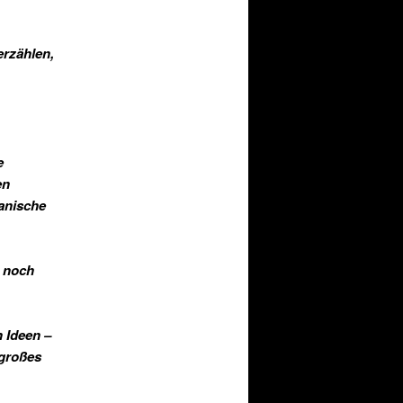
erzählen,
e
en
panische
s noch
 Ideen –
 großes