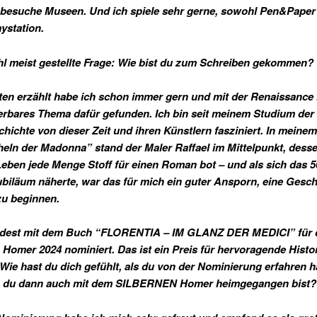
 besuche Museen. Und ich spiele sehr gerne, sowohl Pen&Paper
aystation.
hl meist gestellte Frage: Wie bist du zum Schreiben gekommen?
en erzählt habe ich schon immer gern und mit der Renaissance 
rbares Thema dafür gefunden. Ich bin seit meinem Studium der
hichte von dieser Zeit und ihren Künstlern fasziniert. In meine
eln der Madonna” stand der Maler Raffael im Mittelpunkt, dess
Leben jede Menge Stoff für einen Roman bot – und als sich das 5
ubiläum näherte, war das für mich ein guter Ansporn, eine Gesch
zu beginnen.
rdest mit dem Buch “FLORENTIA – IM GLANZ DER MEDICI” für 
Homer 2024 nominiert. Das ist ein Preis für hervoragende Histo
. Wie hast du dich gefühlt, als du von der Nominierung erfahren 
 du dann auch mit dem SILBERNEN Homer heimgegangen bist?