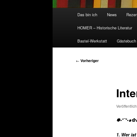
Hauptmenü
Das bin ich
News
Rezen
HOMER – Historische Literatur
Bastel-Werkstatt
Gästebuch
Beitragsnavigation
←
Vorheriger
Int
Veröffentlic
✽•*¨*•๑✿
1. Wer is