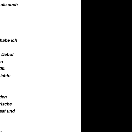
 als auch
habe ich
m Debüt
en
00.
ichte
den
rische
hast und