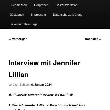
Buchmessen
Hörproben
Bastel-Werkstatt
Gästebuch
Impressum
Datenschutzerklärung
Datenzugriffsanfrage
Beitragsnavigation
←
Vorheriger
Nächster
→
Interview mit Jennifer
Lillian
Veröffentlicht am
6. Januar 2024
✽•*¨*•๑✿๑★ Autoreninterview ★๑✿๑•*¨*•✽
1. Wer ist Jennifer Lillian
? Magst du dich mal kurz