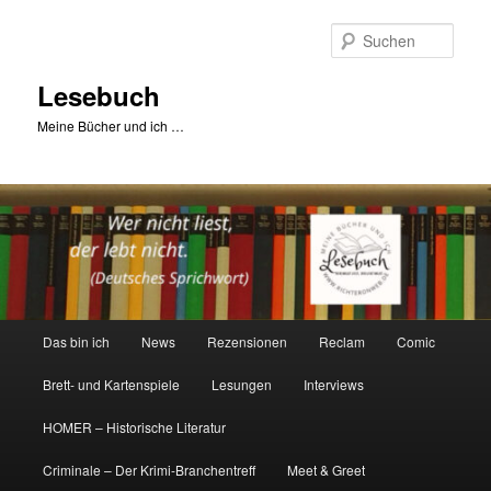
Zum
primären
Such
Inhalt
springen
Lesebuch
Meine Bücher und ich …
Hauptmenü
Das bin ich
News
Rezensionen
Reclam
Comic
Brett- und Kartenspiele
Lesungen
Interviews
HOMER – Historische Literatur
Criminale – Der Krimi-Branchentreff
Meet & Greet