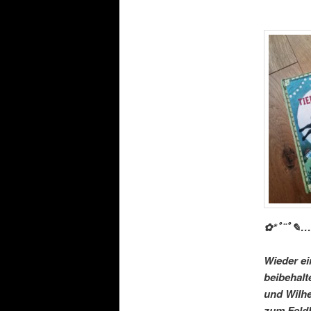
✿*ﾟ¨ﾟ✎….
Wieder ei
beibehalt
und Wilhe
zum Feldh