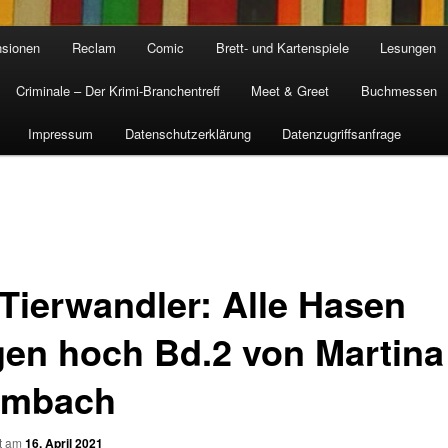
sionen
Reclam
Comic
Brett- und Kartenspiele
Lesungen
Criminale – Der Krimi-Branchentreff
Meet & Greet
Buchmessen
Impressum
Datenschutzerklärung
Datenzugriffsanfrage
 Tierwandler: Alle Hasen
egen hoch Bd.2 von Martina
umbach
ht am
16. April 2021