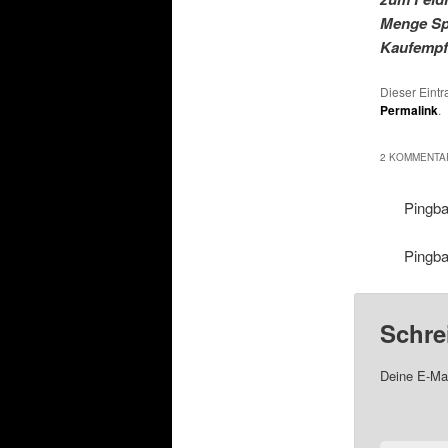
Menge Spa
Kaufempfe
Dieser Eint
Permalink
.
2 KOMMENTAR
Pingb
Pingb
Schre
Deine E-Mai