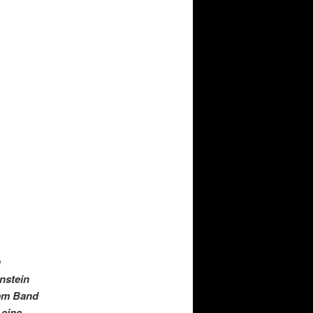
g
instein
sem Band
 eine