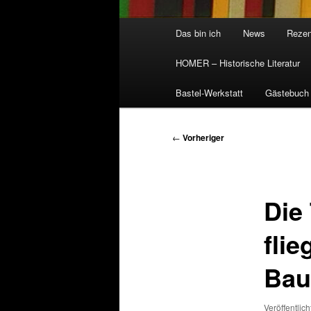
Hauptmenü
Das bin ich
News
Rezen
HOMER – Historische Literatur
Bastel-Werkstatt
Gästebuch
Beitragsnavigation
←
Vorheriger
Die
fli
Ba
Veröffentlic