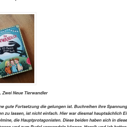
 Zwei Neue Tierwandler
ne gute Fortsetzung die gelungen ist. Buchreihen ihre Spannun
en zu lassen, ist nicht einfach. Hier war diesmal hauptsächlich E
lmine, die Hauptprotagonisten. Diese beiden haben sich in die
asen und zum Pudel verwandeln können. Henrik und ich hatten