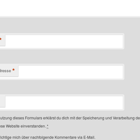
*
*
dresse
Nutzung dieses Formulars erklärst du dich mit der Speicherung und Verarbeitung d
ese Website einverstanden.
*
ichtige mich über nachfolgende Kommentare via E-Mail.