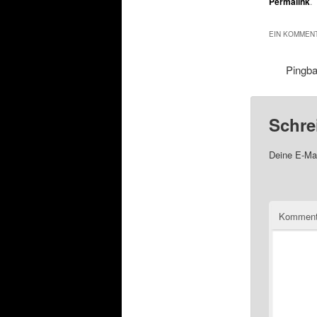
Permalink
.
EIN KOMMENT
Pingb
Schre
Deine E-Mai
Komment