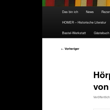
Hauptmenü
Das bin ich
News
Rezen
HOMER – Historische Literatur
Bastel-Werkstatt
Gästebuch
Beitragsnavigation
←
Vorheriger
Hör
von
Veröffentlic