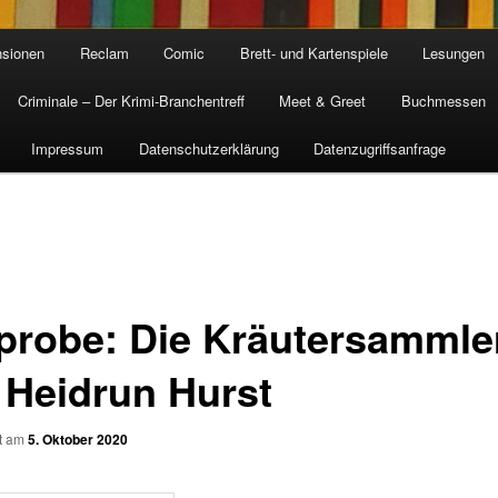
sionen
Reclam
Comic
Brett- und Kartenspiele
Lesungen
Criminale – Der Krimi-Branchentreff
Meet & Greet
Buchmessen
Impressum
Datenschutzerklärung
Datenzugriffsanfrage
probe: Die Kräutersammle
 Heidrun Hurst
ht am
5. Oktober 2020