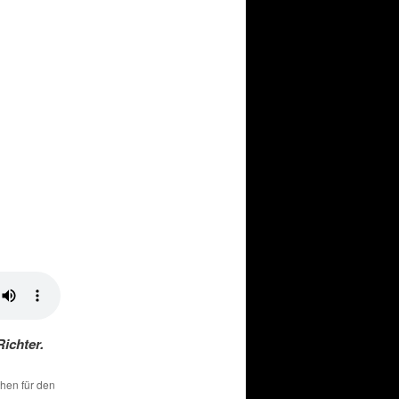
ichter.
chen für den