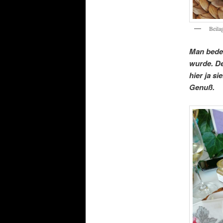
Beila
Man beden
wurde. De
hier ja s
Genuß.