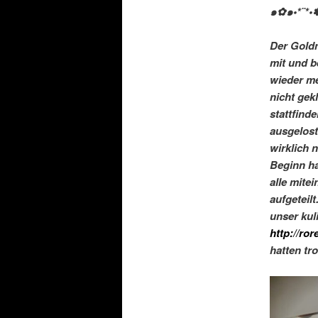
๑✿๑•*¨*•
Der Goldm
mit und b
wieder me
nicht gek
stattfind
ausgelost
wirklich 
Beginn ha
alle mite
aufgeteil
unser kul
http://ro
hatten tr