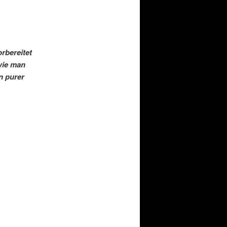
rbereitet
wie man
n purer