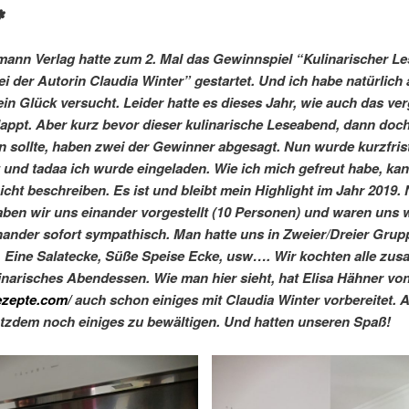
✽
ann Verlag hatte zum 2. Mal das Gewinnspiel “Kulinarischer L
ei der Autorin Claudia Winter” gestartet. Und ich habe natürlich
in Glück versucht. Leider hatte es dieses Jahr, wie auch das ve
lappt. Aber kurz bevor dieser kulinarische Leseabend, dann doc
en sollte, haben zwei der Gewinner abgesagt. Nun wurde kurzfris
 und tadaa ich wurde eingeladen. Wie ich mich gefreut habe, kan
nicht beschreiben. Es ist und bleibt mein Highlight im Jahr 2019.
ben wir uns einander vorgestellt (10 Personen) und waren uns w
inander sofort sympathisch. Man hatte uns in Zweier/Dreier Gru
t. Eine Salatecke, Süße Speise Ecke, usw…. Wir kochten alle z
inarisches Abendessen. Wie man hier sieht, hat Elisa Hähner vo
rezepte.com/
auch schon einiges mit Claudia Winter vorbereitet. 
otzdem noch einiges zu bewältigen. Und hatten unseren Spaß!