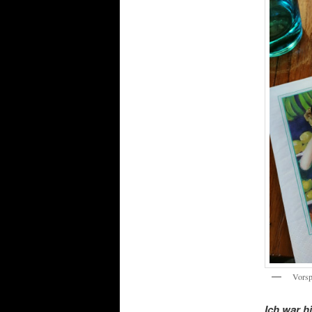
Vorsp
Ich war h