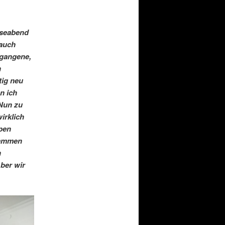
eseabend
 auch
rgangene,
h
tig neu
n ich
 Nun zu
irklich
ppen
usammen
n
Aber wir