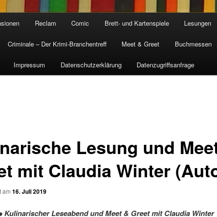
sionen
Reclam
Comic
Brett- und Kartenspiele
Lesungen
Criminale – Der Krimi-Branchentreff
Meet & Greet
Buchmessen
Impressum
Datenschutzerklärung
Datenzugriffsanfrage
inarische Lesung und Mee
et mit Claudia Winter (Auto
ht am
16. Juli 2019
✿๑
Kulinarischer Leseabend
und
Meet & Greet mi
t Claudia Winter