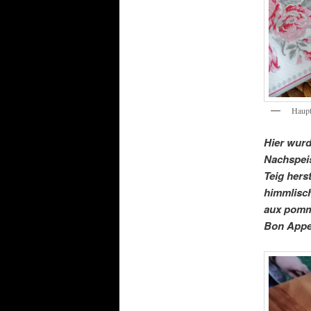
Haup
Hier wurd
Nachspeis
Teig hers
himmlisch
aux pomme
Bon Appet