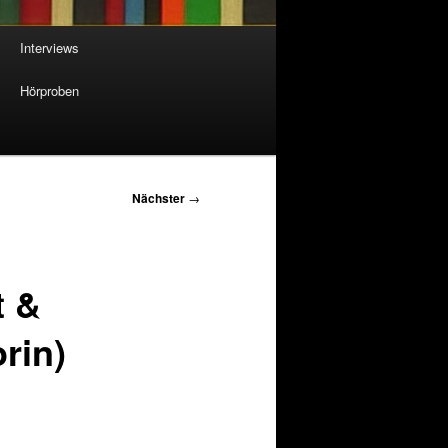
Interviews
Hörproben
Nächster
→
t &
rin)