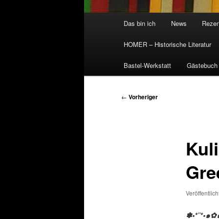
Hauptmenü
Das bin ich
News
Rezen
HOMER – Historische Literatur
Bastel-Werkstatt
Gästebuch
Beitragsnavigation
←
Vorheriger
Kul
Gre
Veröffentlic
✽•*¨*•๑