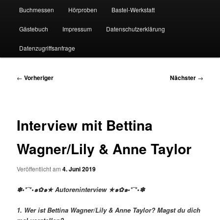
Buchmessen
Hörproben
Bastel-Werkstatt
Gästebuch
Impressum
Datenschutzerklärung
Datenzugriffsanfrage
Beitragsnavigation
←
Vorheriger
Nächster
→
Interview mit Bettina
Wagner/Lily & Anne Taylor
Veröffentlicht am
4. Juni 2019
✽•*¨*•๑✿๑★ Autoreninterview ★๑✿๑•*¨*•✽
1. Wer ist Bettina Wagner/Lily & Anne Taylor? Magst du dich