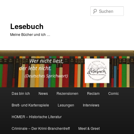
Zum
primären
Such
Inhalt
springen
Lesebuch
Meine Bücher und ich …
Hauptmenü
Das bin ich
News
Rezensionen
Reclam
Comic
Brett- und Kartenspiele
Lesungen
Interviews
HOMER – Historische Literatur
Criminale – Der Krimi-Branchentreff
Meet & Greet