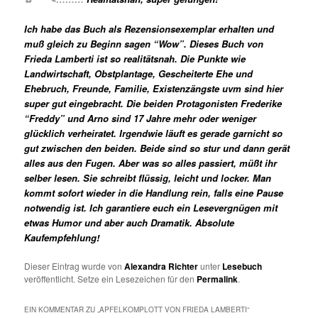
Ich habe das Buch als Rezensionsexemplar erhalten und
muß gleich zu Beginn sagen “Wow”. Dieses Buch von
Frieda Lamberti ist so realitätsnah. Die Punkte wie
Landwirtschaft, Obstplantage, Gescheiterte Ehe und
Ehebruch, Freunde, Familie, Existenzängste uvm sind hier
super gut eingebracht. Die beiden Protagonisten Frederike
“Freddy” und Arno sind 17 Jahre mehr oder weniger
glücklich verheiratet. Irgendwie läuft es gerade garnicht so
gut zwischen den beiden. Beide sind so stur und dann gerät
alles aus den Fugen. Aber was so alles passiert, müßt ihr
selber lesen. Sie schreibt flüssig, leicht und locker. Man
kommt sofort wieder in die Handlung rein, falls eine Pause
notwendig ist. Ich garantiere euch ein Lesevergnügen mit
etwas Humor und aber auch Dramatik. Absolute
Kaufempfehlung!
Dieser Eintrag wurde von
Alexandra Richter
unter
Lesebuch
veröffentlicht. Setze ein Lesezeichen für den
Permalink
.
EIN KOMMENTAR ZU „
APFELKOMPLOTT VON FRIEDA LAMBERTI
“