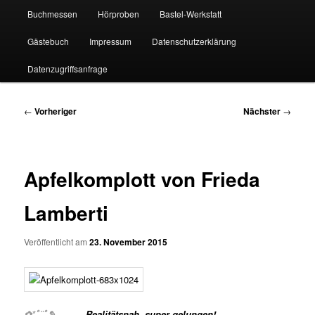
Buchmessen
Hörproben
Bastel-Werkstatt
Gästebuch
Impressum
Datenschutzerklärung
Datenzugriffsanfrage
Beitragsnavigation
←
Vorheriger
Nächster
→
Apfelkomplott von Frieda
Lamberti
Veröffentlicht am
23. November 2015
✿*ﾟ¨ﾟ✎………
Realitätsnah, super gelungen!