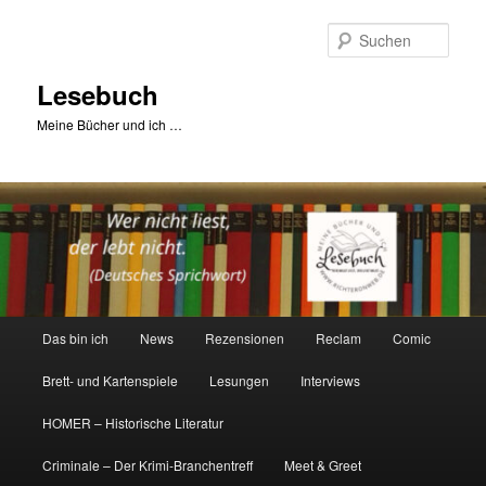
Zum
primären
Such
Inhalt
springen
Lesebuch
Meine Bücher und ich …
Hauptmenü
Das bin ich
News
Rezensionen
Reclam
Comic
Brett- und Kartenspiele
Lesungen
Interviews
HOMER – Historische Literatur
Criminale – Der Krimi-Branchentreff
Meet & Greet